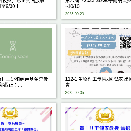
海科技獎」已正式開放收
第八屆「2023 SDGs學術論文
至9/30止
~10/10
2023-09-20
請】王少柏慈善基金會獎
112-1 生醫理工學院x國際處 出國說明
學部截止：
會
12:00前)
2023-09-05