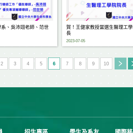
學系、吳沛翊老師、范世
賀！王健家教授當選生醫理工學
長
2023-07-05
2
3
4
5
6
7
8
9
10
員
招生專區
學生及系友
國際移