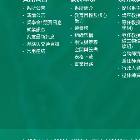
系所公告
系所簡介
歷屆系
演講公告
教育目標及核心
講座教
能力
獎學金/ 競賽訊息
專任教授
榮譽榜
學組)
就業訊息
組織架構
專任教授
系友最新訊息
微生物
辦法與章程
聯絡與交通資訊
學組)
空間與設備
常用連結
合聘師
表格下載
兼任師
畢業出路
行政人
退休師