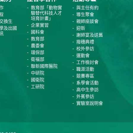
作
教育部「動物實
與主任有約
驗替代科技人才
程
導生聚會
培育計畫」
交換生
親師座談會
企業實習
學及出國
迎新
國科會
訊
謝師宴及送舊
教育部
撥穗典禮
農委會
校外參訪
環保部
運動會
衛福部
工作檢討會
聯新國際醫院
職涯活動
中研院
競賽專區
國衛院
系學會活動
工研院
高中生參訪
外賓參訪
實驗室說明會