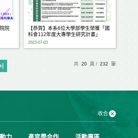
院院
【恭賀】本系6位大學部學生榮獲「國
科會112年度大專學生研究計畫」
2023-07-03
共
20
頁 /
232
筆
收合
動力
產官學合作
活動專區