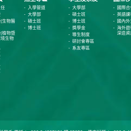
主任
入學管道
大學部
國際合
授
大學部
碩士班
英語課
(生物醫
碩士班
博士班
國內外
博士班
獎學金
海外遊
(植物暨
深造資
導生制度
環境生物
研討會專區
系友專區
資
資
員
資