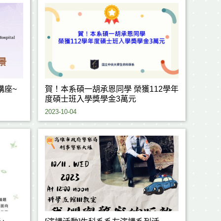
出講座~
賀！本系碩一胡承恩同學 榮獲112學年
度碩士班入學獎學金3萬元
2023-10-04