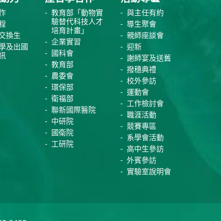
作
教育部「動物實
與主任有約
驗替代科技人才
程
導生聚會
培育計畫」
交換生
親師座談會
企業實習
學及出國
迎新
國科會
訊
謝師宴及送舊
教育部
撥穗典禮
農委會
校外參訪
環保部
運動會
衛福部
工作檢討會
聯新國際醫院
職涯活動
中研院
競賽專區
國衛院
系學會活動
工研院
高中生參訪
外賓參訪
實驗室說明會