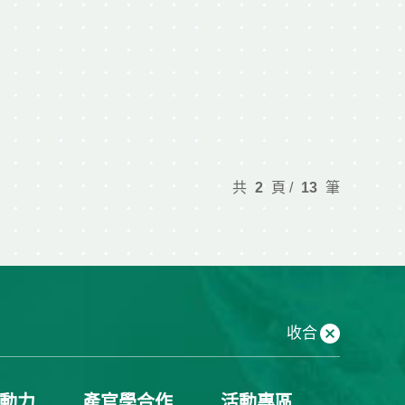
共
2
頁 /
13
筆
收合
動力
產官學合作
活動專區