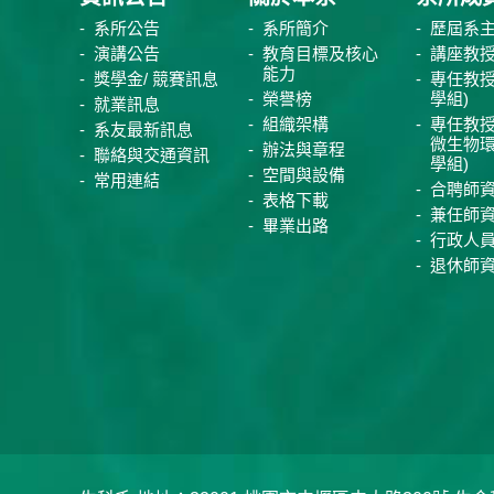
系所公告
系所簡介
歷屆系
演講公告
教育目標及核心
講座教
能力
獎學金/ 競賽訊息
專任教授
榮譽榜
學組)
就業訊息
組織架構
專任教授
系友最新訊息
微生物
辦法與章程
聯絡與交通資訊
學組)
空間與設備
常用連結
合聘師
表格下載
兼任師
畢業出路
行政人
退休師