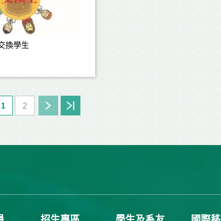
| 交換學生
1
2
員
招生專區
學生及系友
國際移