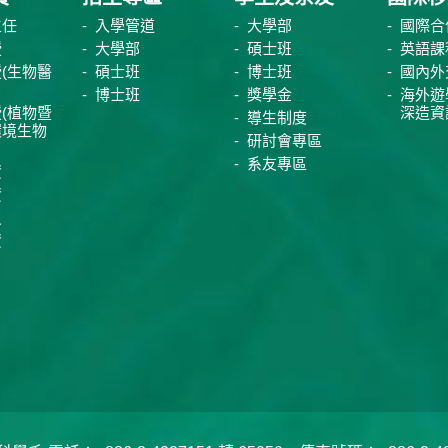
主任
入學管道
大學部
國際合
授
大學部
碩士班
英語課
(生物醫
碩士班
博士班
國內外
博士班
獎學金
海外遊
(植物暨
深造資
導生制度
環境生物
研討會專區
系友專區
資
資
員
資