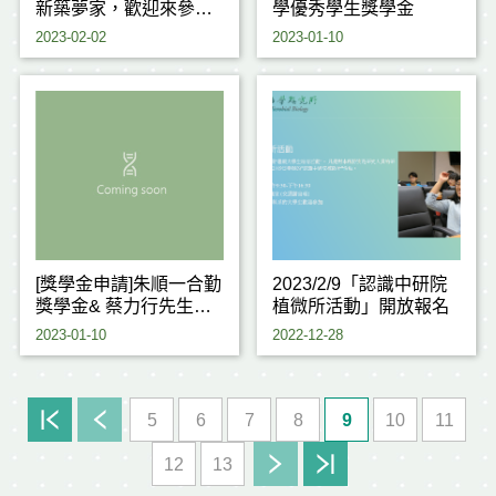
新築夢家，歡迎來參
學優秀學生獎學金
加！(獎金補助最高5萬
2023-02-02
2023-01-10
元)
[獎學金申請]朱順一合勤
2023/2/9「認識中研院
獎學金& 蔡力行先生獎
植微所活動」開放報名
學金
2023-01-10
2022-12-28
5
6
7
8
9
10
11
12
13