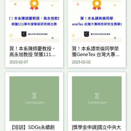
賀！本系陳師慶教授、
賀！本系譚崇倫同學榮
高永旭教授 榮獲111學
獲GeneTex 台灣大專院
年度學術研究傑出獎
校研究生獎學金計畫
2023-02-07
2023-02-02
【培訓】SDGs永續創
[獎學金申請]國立中央大