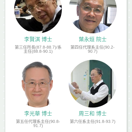
李賢淇 博士
葉永烜 院士
第三任所長(87.8-88.7)/系
第四任代理系主任(90.2-
主任(88.8-90.1)
90.7)
李光華 博士
周三和 博士
第五任代理系主任(90.8-
第六任系主任(91.8-93.7)
91.7)