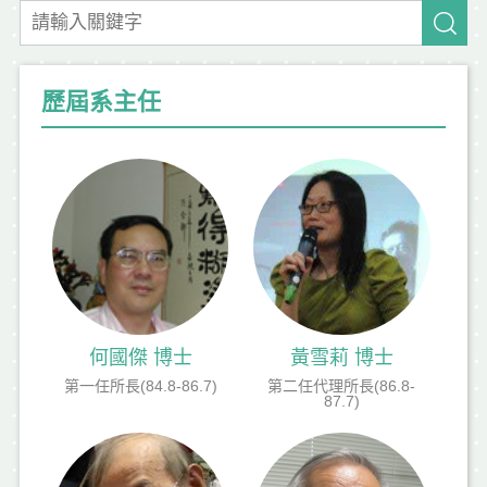
歷屆系主任
何國傑 博士
黃雪莉 博士
第一任所長(84.8-86.7)
第二任代理所長(86.8-
87.7)