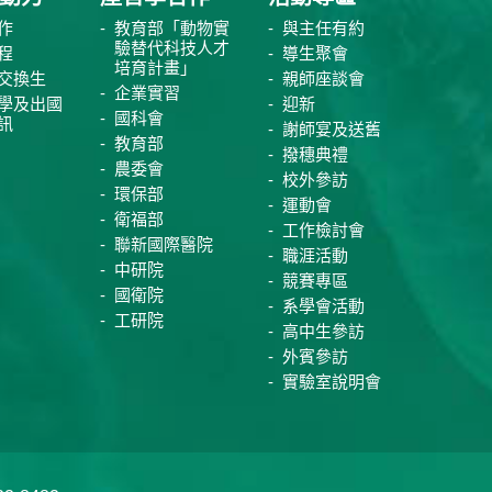
作
教育部「動物實
與主任有約
驗替代科技人才
程
導生聚會
培育計畫」
交換生
親師座談會
企業實習
學及出國
迎新
國科會
訊
謝師宴及送舊
教育部
撥穗典禮
農委會
校外參訪
環保部
運動會
衛福部
工作檢討會
聯新國際醫院
職涯活動
中研院
競賽專區
國衛院
系學會活動
工研院
高中生參訪
外賓參訪
實驗室說明會