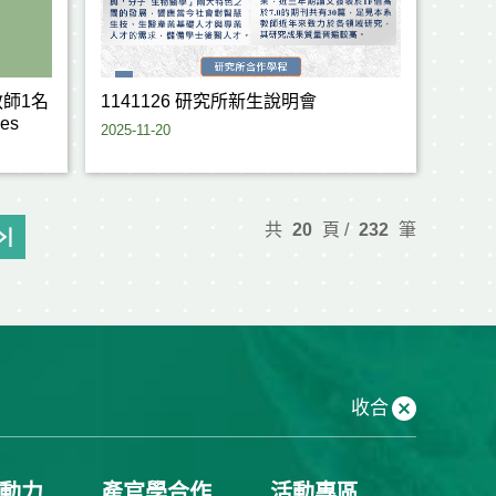
教師1名
1141126 研究所新生說明會
ces
2025-11-20
共
20
頁 /
232
筆
收合
動力
產官學合作
活動專區