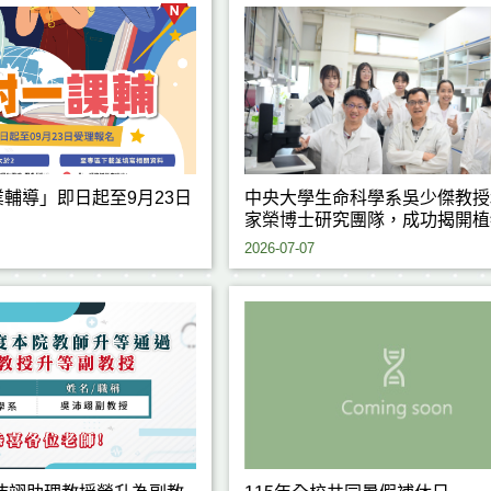
輔導」即日起至9月23日
中央大學生命科學系吳少傑教授
家榮博士研究團隊，成功揭開植
熱反應背後的重要關鍵機制，研
2026-07-07
果刊登於國際期刊《Journal of
Experimental Botany》