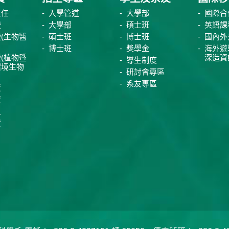
主任
入學管道
大學部
國際合
授
大學部
碩士班
英語課
(生物醫
碩士班
博士班
國內外
博士班
獎學金
海外遊
(植物暨
深造資
導生制度
環境生物
研討會專區
系友專區
資
資
員
資