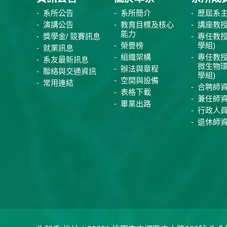
系所公告
系所簡介
歷屆系
演講公告
教育目標及核心
講座教
能力
獎學金/ 競賽訊息
專任教授
榮譽榜
學組)
就業訊息
組織架構
專任教授
系友最新訊息
微生物
辦法與章程
聯絡與交通資訊
學組)
空間與設備
常用連結
合聘師
表格下載
兼任師
畢業出路
行政人
退休師