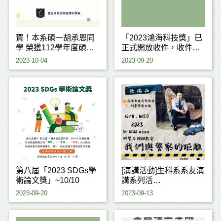
賀！本系碩一胡承恩同
「2023鴻海科技獎」已
學 榮獲112學年度碩士
正式開放收件，收件期
班入學獎學金3萬元
間至9/30止
2023-10-04
2023-09-20
第八屆「2023 SDGs學
[演講活動]生科系系友演
術論文獎」~10/10
講系列活
動-112/10/11(三) 12:00
2023-09-20
2023-09-13