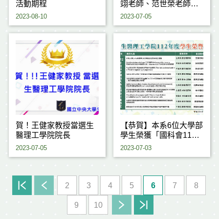
活動期程
翊老師、范世榮老師獲
獎
2023-08-10
2023-07-05
賀！王健家教授當選生
【恭賀】本系6位大學部
醫理工學院院長
學生榮獲「國科會112
年度大專學生研究計
2023-07-05
2023-07-03
畫」
2
3
4
5
6
7
8
9
10