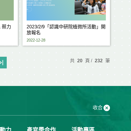
 蔡力
2023/2/9「認識中研院植微所活動」開
放報名
2022-12-28
共
20
頁 /
232
筆
收合
動力
產官學合作
活動專區