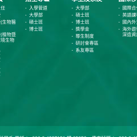
主任
入學管道
大學部
國際合
授
大學部
碩士班
英語課
(生物醫
碩士班
博士班
國內外
博士班
獎學金
海外遊
(植物暨
深造資
導生制度
環境生物
研討會專區
系友專區
資
資
員
資