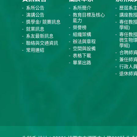
系所公告
系所簡介
歷屆系
演講公告
教育目標及核心
講座教
能力
獎學金/ 競賽訊息
專任教授
榮譽榜
學組)
就業訊息
組織架構
專任教授
系友最新訊息
微生物
辦法與章程
聯絡與交通資訊
學組)
空間與設備
常用連結
合聘師
表格下載
兼任師
畢業出路
行政人
退休師