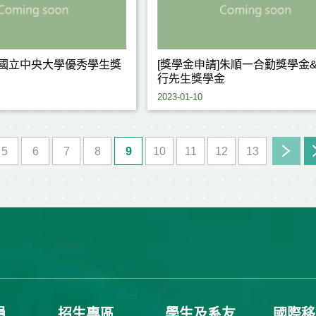
]國立中央大學優秀學生獎
[獎學金申請]朱順一合勤獎學金&
行先生獎學金
2023-01-10
5
6
7
8
9
10
11
12
13
員
招生專區
學生及系友
國際移