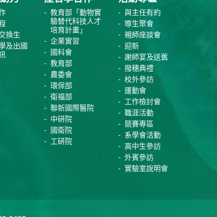
作
教育部「動物實
與主任有約
驗替代科技人才
程
導生聚會
培育計畫」
交換生
親師座談會
企業實習
學及出國
迎新
國科會
訊
謝師宴及送舊
教育部
撥穗典禮
農委會
校外參訪
環保部
運動會
衛福部
工作檢討會
聯新國際醫院
職涯活動
中研院
競賽專區
國衛院
系學會活動
工研院
高中生參訪
外賓參訪
實驗室說明會