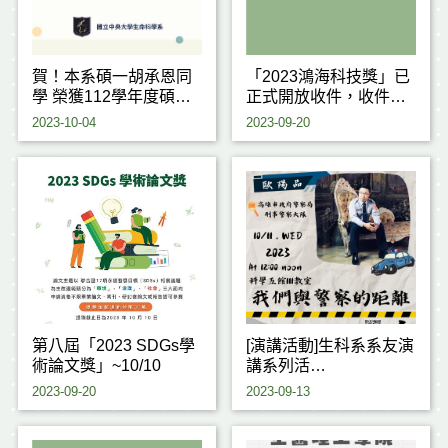
賀！本系碩一胡承恩同
「2023鴻海科技獎」已
學 榮獲112學年度碩士
正式開放收件，收件期
班入學獎學金3萬元
間至9/30止
2023-10-04
2023-09-20
第八屆「2023 SDGs學
[演講活動]生科系系友演
術論文獎」~10/10
講系列活
動-112/10/11(三) 12:00
2023-09-20
2023-09-13