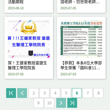
活動期程
翊老師、范世榮老師獲
獎
2023-08-10
2023-07-05
賀！王健家教授當選生
【恭賀】本系6位大學部
醫理工學院院長
學生榮獲「國科會112
年度大專學生研究計
2023-07-05
2023-07-03
畫」
2
3
4
5
6
7
8
9
10