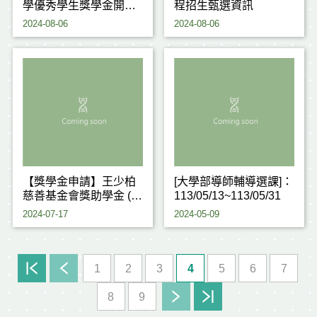
學優秀學生獎學金開始
程招生甄選資訊
受理申請(113-1 The
2024-08-06
2024-08-06
information on the
Scholarship for
Excellent Students)
【獎學金申請】王少柏
[大學部導師輔導選課]：
慈善基金會獎助學金 (大
113/05/13~113/05/31
學部截止：
2024-07-17
2024-05-09
113/9/13(五)12:00前)
1
2
3
4
5
6
7
8
9