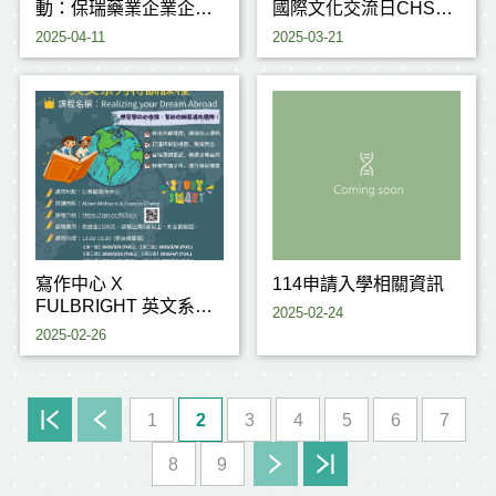
動：保瑞藥業企業企業
國際文化交流日CHST x
講
Fulbright International
2025-04-11
2025-03-21
座-114/4/28(一)14:00~16:00
Cultural Exchange Day
寫作中心 X
114申請入學相關資訊
FULBRIGHT 英文系列
2025-02-24
特訓課程
2025-02-26
1
2
3
4
5
6
7
8
9