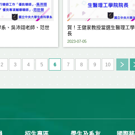
學系、吳沛翊老師、范世
賀！王健家教授當選生醫理工學
長
2023-07-05
2
3
4
5
6
7
8
9
10
員
招生專區
學生及系友
國際移