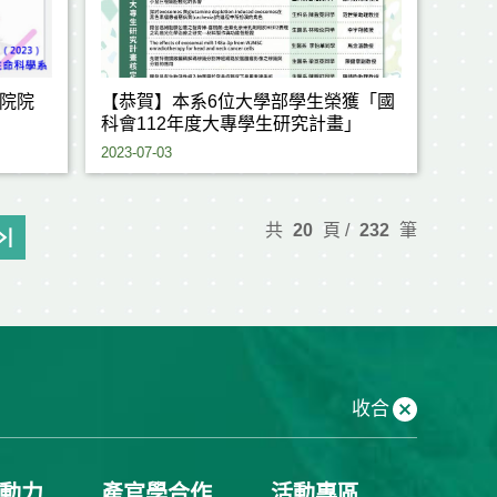
院院
【恭賀】本系6位大學部學生榮獲「國
科會112年度大專學生研究計畫」
2023-07-03
共
20
頁 /
232
筆
收合
動力
產官學合作
活動專區