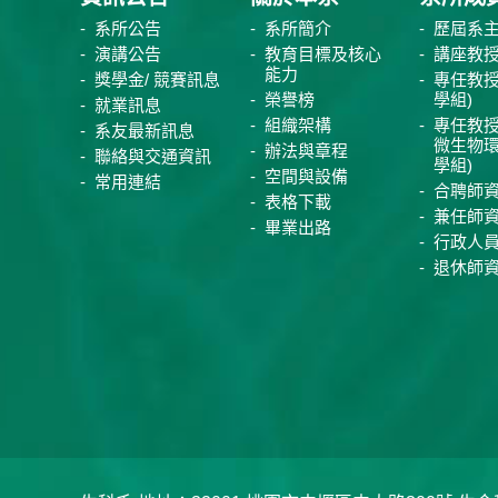
系所公告
系所簡介
歷屆系
演講公告
教育目標及核心
講座教
能力
獎學金/ 競賽訊息
專任教授
榮譽榜
學組)
就業訊息
組織架構
專任教授
系友最新訊息
微生物
辦法與章程
聯絡與交通資訊
學組)
空間與設備
常用連結
合聘師
表格下載
兼任師
畢業出路
行政人
退休師