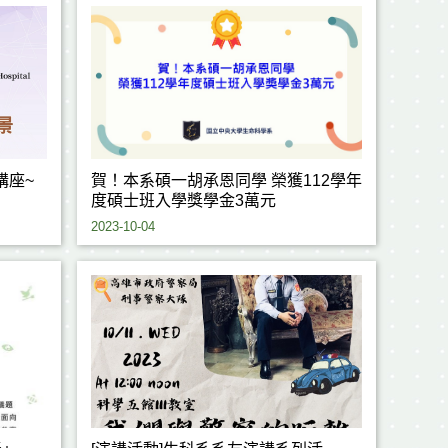
出講座~
賀！本系碩一胡承恩同學 榮獲112學年
度碩士班入學獎學金3萬元
2023-10-04