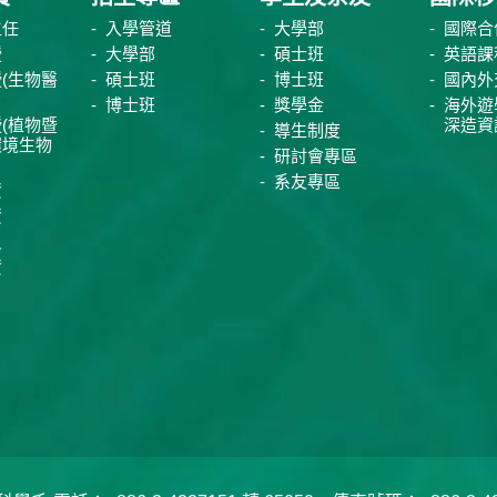
主任
入學管道
大學部
國際合
授
大學部
碩士班
英語課
(生物醫
碩士班
博士班
國內外
博士班
獎學金
海外遊
(植物暨
深造資
導生制度
環境生物
研討會專區
系友專區
資
資
員
資