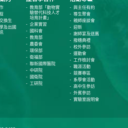
作
教育部「動物實
與主任有約
驗替代科技人才
程
導生聚會
培育計畫」
交換生
親師座談會
企業實習
學及出國
迎新
國科會
訊
謝師宴及送舊
教育部
撥穗典禮
農委會
校外參訪
環保部
運動會
衛福部
工作檢討會
聯新國際醫院
職涯活動
中研院
競賽專區
國衛院
系學會活動
工研院
高中生參訪
外賓參訪
實驗室說明會