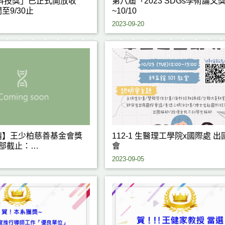
海科技獎」已正式開放收
第八屆「2023 SDGs學術論文
至9/30止
~10/10
2023-09-20
請】王少柏慈善基金會獎
112-1 生醫理工學院x國際處 出國說明
學部截止：
會
12:00前)
2023-09-05