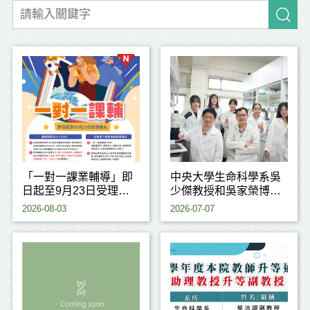
「一對一課業輔導」即
中央大學生命科學系吳
日起至9月23日受理申
少傑教授和吳家榮博士
請
研究團隊，成功揭開植
2026-08-03
2026-07-07
物耐熱反應背後的重要
關鍵機制，研究成果刊
登於國際期刊《Journal
of Experimental
Botany》