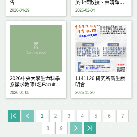
告
吳少傑教授、葉靖輝教
授 榮獲 114學年度研究
2026-04-29
2026-02-04
傑出獎
2026中央大學生命科學
1141126 研究所新生說
系徵求教師1名Faculty
明會
positions for Life
2026-01-05
2025-11-20
Sciences
1
2
3
4
5
6
7
8
9