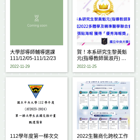
大學部導師輔導選課
賀！本系研究生黎黃魁
111/12/05-111/12/23
元(指導教師葉淑丹) 參
加2022多體學及精準醫
2022-11-29
2022-11-25
學聯合會議 張貼海報 獲
得「優秀海報獎」
112學年度第一梯次交
2022生醫商化跨校工作