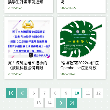
換學生計畫申請通知及
坊
相關變革
2022-11-25
2022-11-25
賀！陳師慶老師指導的
[環境教育]2022中研院
〈歐氯科技股份有限公
Openhouse院區開放參
司〉獲獎~
觀 植微所邀請您
2022-11-23
2022-10-28
6
7
8
9
10
11
12
13
14