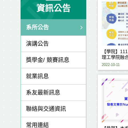
資訊公告
系所公告
演講公告
【學院】11
理工學院融
獎學金/ 競賽訊息
作競賽現正
2022-10-11
就業訊息
系友最新訊息
聯絡與交通資訊
常用連結