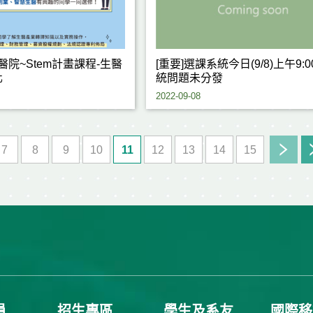
醫院~Stem計畫課程-生醫
[重要]選課系統今日(9/8)上午9:
化
統問題未分發
2022-09-08
7
8
9
10
11
12
13
14
15
員
招生專區
學生及系友
國際移