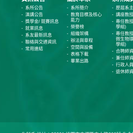
系所公告
系所簡介
歷屆系
演講公告
教育目標及核心
講座教
能力
獎學金/ 競賽訊息
專任教授
榮譽榜
學組)
就業訊息
組織架構
專任教授
系友最新訊息
微生物
辦法與章程
聯絡與交通資訊
學組)
空間與設備
常用連結
合聘師
表格下載
兼任師
畢業出路
行政人
退休師