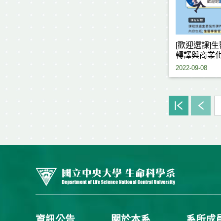
[歡迎選課]生
轉譯與商業
2022-09-08
資訊公告
關於本系
系所成