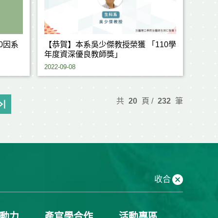
00因系
【恭賀】本系吳少傑教授榮獲 「110學
年度資深優良教師獎」
2022-09-08
共
20
頁 /
232
筆
收合
動力
產官學合作
活動專區