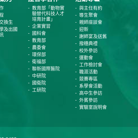
作
教育部「動物實
與主任有約
驗替代科技人才
程
導生聚會
培育計畫」
交換生
親師座談會
企業實習
學及出國
迎新
國科會
訊
謝師宴及送舊
教育部
撥穗典禮
農委會
校外參訪
環保部
運動會
衛福部
工作檢討會
聯新國際醫院
職涯活動
中研院
競賽專區
國衛院
系學會活動
工研院
高中生參訪
外賓參訪
實驗室說明會