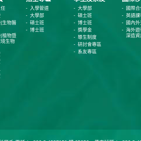
主任
入學管道
大學部
國際合
授
大學部
碩士班
英語課
(生物醫
碩士班
博士班
國內外
博士班
獎學金
海外遊
(植物暨
深造資
導生制度
環境生物
研討會專區
系友專區
資
資
員
資