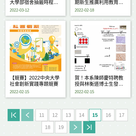
大學部宿舍抽籤時程及
期新生推廣利用教育課
注意事項
程
2022-03-12
2022-02-18
【競賽】2022中央大學
賀！本系陳師慶特聘教
社會創新實踐專題競賽
授與林衡道博士生發表
文章於「Journal of
2022-02-15
2022-02-15
Hazardous Materials」
─IF 10.588
11
12
13
14
15
16
17
18
19