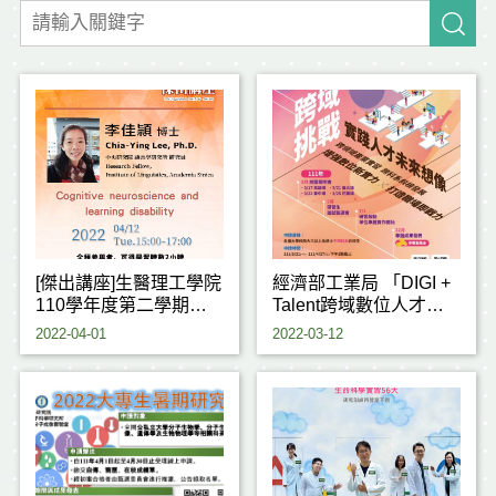
[傑出講座]生醫理工學院
經濟部工業局 「DIGI +
110學年度第二學期學
Talent跨域數位人才加
院傑出講座Ⅰ-李佳穎博
速躍升計畫」專題研習
2022-04-01
2022-03-12
士
生，培育跨域數位能力!