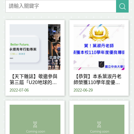
【天下雜誌】敬邀參與
【恭賀】本系葉淑丹老
第三屆「U20地球的新
師榮獲110學年度優良
聲」青年學生徵件活動
導師
2022-07-06
2022-06-29