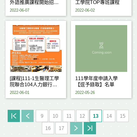
外語推廣課程開始招
工學院TOP專班課程
生!!!
2022-06-07
2022-06-02
[課程]111-1生醫理工學
111學年度申請入學
院聯合104人力銀行共
【逕予錄取】名單
同開設TOP專班課程
2022-06-01
2022-05-26
9
10
11
12
13
14
15
16
17