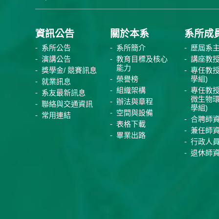
資訊公告
關於本系
系所成
系所公告
系所簡介
歷屆系
演講公告
教育目標及核心
講座教
能力
獎學金/ 競賽訊息
專任教授
榮譽榜
學組)
就業訊息
組織架構
專任教授
系友最新訊息
微生物
辦法與章程
聯絡與交通資訊
學組)
空間與設備
常用連結
合聘師
表格下載
兼任師
畢業出路
行政人
退休師