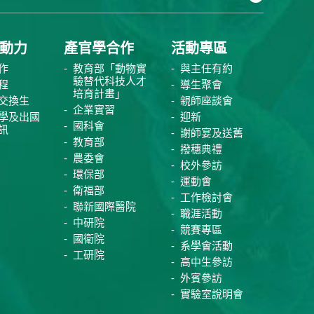
動力
產官學合作
活動專區
作
教育部「動物實
與主任有約
驗替代科技人才
程
導生聚會
培育計畫」
交換生
親師座談會
企業實習
學及出國
迎新
國科會
訊
謝師宴及送舊
教育部
撥穗典禮
農委會
校外參訪
環保部
運動會
衛福部
工作檢討會
聯新國際醫院
職涯活動
中研院
競賽專區
國衛院
系學會活動
工研院
高中生參訪
外賓參訪
實驗室說明會