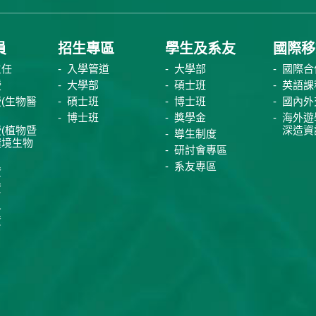
員
招生專區
學生及系友
國際移
主任
入學管道
大學部
國際合
授
大學部
碩士班
英語課
(生物醫
碩士班
博士班
國內外
博士班
獎學金
海外遊
(植物暨
深造資
導生制度
環境生物
研討會專區
系友專區
資
資
員
資