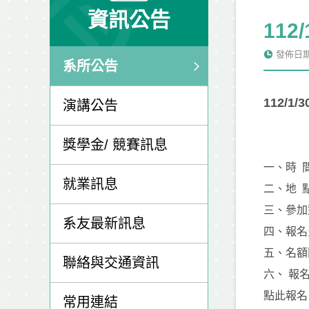
資訊公告
112
發佈日期: 
系所公告
112/1
演講公告
獎學金/ 競賽訊息
一、時 間
就業訊息
二、地 
三、參加
系友最新訊息
四、報名
五、名額
聯絡與交通資訊
六、 報
點此報名
常用連結