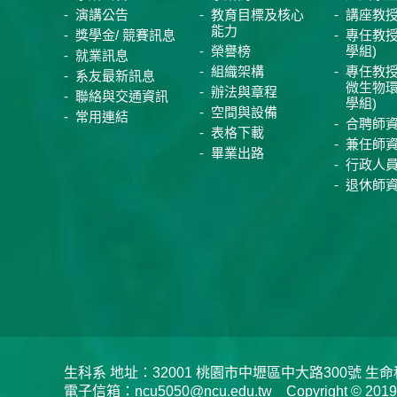
演講公告
教育目標及核心
講座教
能力
獎學金/ 競賽訊息
專任教授
榮譽榜
學組)
就業訊息
組織架構
專任教授
系友最新訊息
微生物
辦法與章程
聯絡與交通資訊
學組)
空間與設備
常用連結
合聘師
表格下載
兼任師
畢業出路
行政人
退休師
生科系 地址：32001 桃園市中壢區中大路300號 生命科學系 
電子信箱：ncu5050@ncu.edu.tw Copyright © 2019 Depar