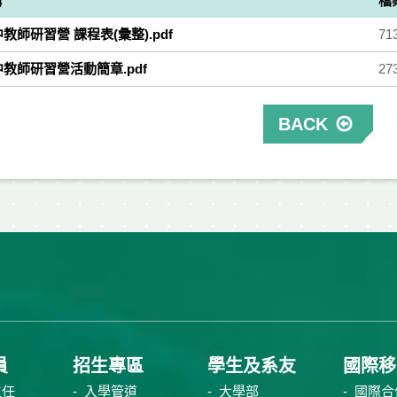
稱
檔
中教師研習營 課程表(彙整).pdf
71
高中教師研習營活動簡章.pdf
27
BACK
員
招生專區
學生及系友
國際移
主任
入學管道
大學部
國際合