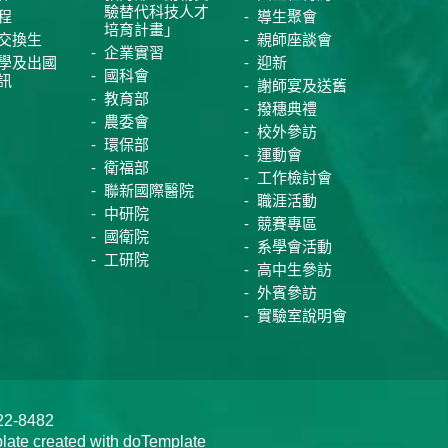
驗替代科技人才
程
導生聚會
培育計畫」
交換生
親師座談會
企業實習
學及出國
迎新
國科會
訊
謝師宴及送舊
教育部
撥穗典禮
農委會
校外參訪
環保部
運動會
衛福部
工作檢討會
聯新國際醫院
職涯活動
中研院
競賽專區
國衛院
系學會活動
工研院
高中生參訪
外賓參訪
實驗室說明會
-8482
te created with doTemplate