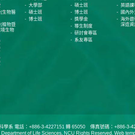
授
大學部
碩士班
英語課
(生物醫
碩士班
博士班
國內外
博士班
獎學金
海外遊
(植物暨
深造資
導生制度
環境生物
研討會專區
系友專區
資
資
員
資
電話：+886-3-4227151 轉 65050 傳真號碼：+886-3-422
tment of Life Sciences, NCU Rights Reserved. Web templa