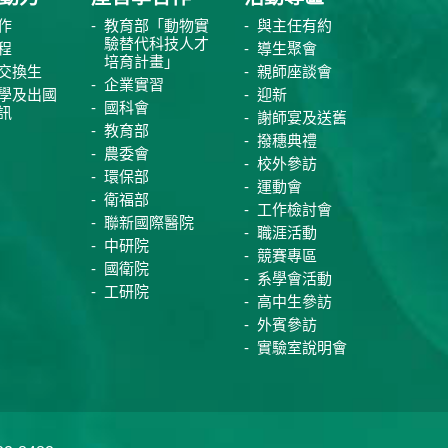
作
教育部「動物實
與主任有約
驗替代科技人才
程
導生聚會
培育計畫」
交換生
親師座談會
企業實習
學及出國
迎新
國科會
訊
謝師宴及送舊
教育部
撥穗典禮
農委會
校外參訪
環保部
運動會
衛福部
工作檢討會
聯新國際醫院
職涯活動
中研院
競賽專區
國衛院
系學會活動
工研院
高中生參訪
外賓參訪
實驗室說明會