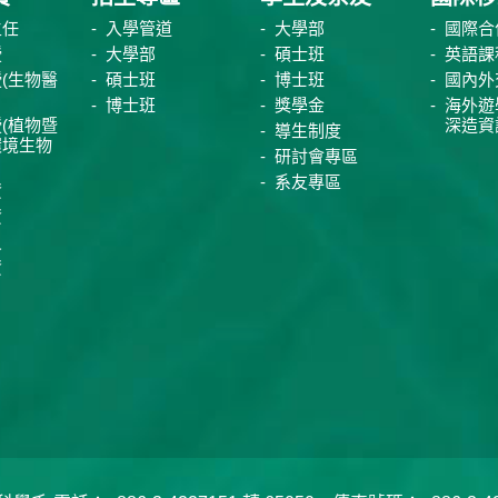
主任
入學管道
大學部
國際合
授
大學部
碩士班
英語課
(生物醫
碩士班
博士班
國內外
博士班
獎學金
海外遊
(植物暨
深造資
導生制度
環境生物
研討會專區
系友專區
資
資
員
資