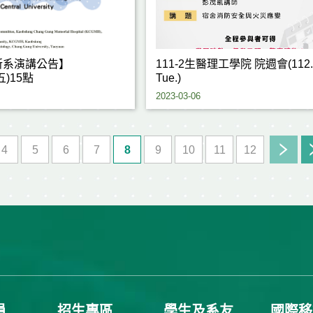
所系演講公告】
111-2生醫理工學院 院週會(112.0
(五)15點
Tue.)
2023-03-06
4
5
6
7
8
9
10
11
12
員
招生專區
學生及系友
國際移