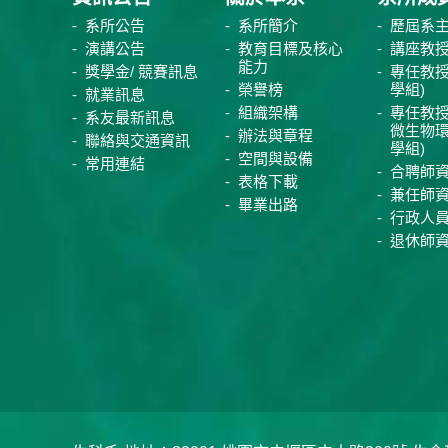
系所公告
系所簡介
歷屆系
演講公告
教育目標及核心
講座教
能力
獎學金/ 競賽訊息
專任教授
榮譽榜
學組)
就業訊息
組織架構
專任教授
系友最新訊息
微生物
辦法與章程
聯絡與交通資訊
學組)
空間與設備
常用連結
合聘師
表格下載
兼任師
畢業出路
行政人
退休師