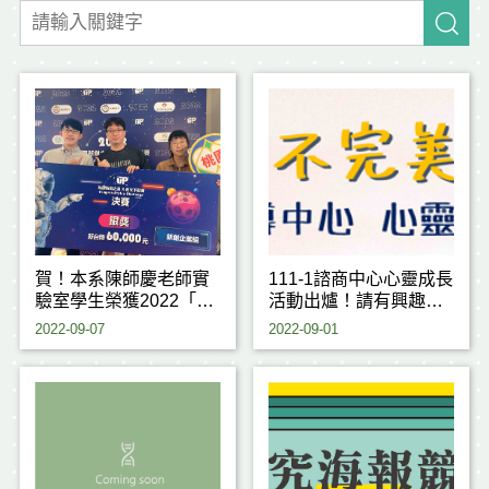
賀！本系陳師慶老師實
111-1諮商中心心靈成長
驗室學生榮獲2022「桃
活動出爐！請有興趣的
園新創之星X創天下競
同學踴躍報名！
2022-09-07
2022-09-01
賽」 新創企業組 銀獎