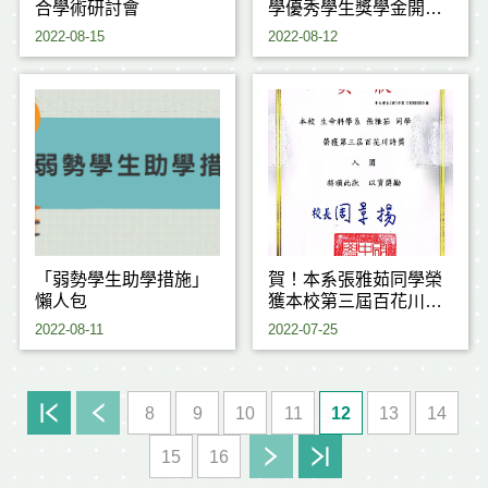
合學術研討會
學優秀學生獎學金開始
受理申請(The
2022-08-15
2022-08-12
information on the
Scholarship for
Excellent Students of
the new semester)
「弱勢學生助學措施」
賀！本系張雅茹同學榮
懶人包
獲本校第三屆百花川詩
獎
2022-08-11
2022-07-25
8
9
10
11
12
13
14
15
16