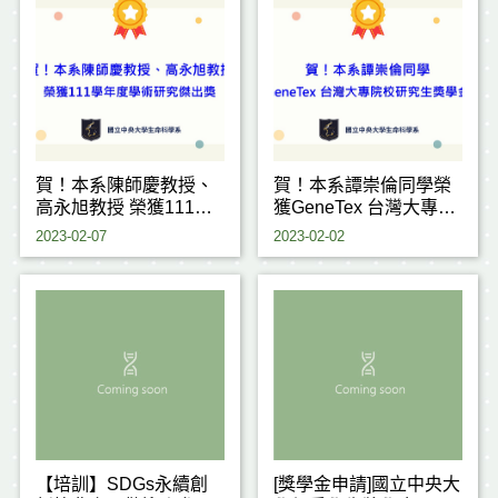
賀！本系陳師慶教授、
賀！本系譚崇倫同學榮
高永旭教授 榮獲111學
獲GeneTex 台灣大專院
年度學術研究傑出獎
校研究生獎學金計畫
2023-02-07
2023-02-02
【培訓】SDGs永續創
[獎學金申請]國立中央大