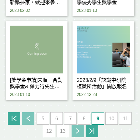
新築夢家，歡迎來參
學優秀學生獎學金
加！(獎金補助最高5萬
2023-02-02
2023-01-10
元)
[獎學金申請]朱順一合勤
2023/2/9「認識中研院
獎學金& 蔡力行先生獎
植微所活動」開放報名
學金
2023-01-10
2022-12-28
5
6
7
8
9
10
11
12
13