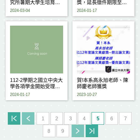
究所暑期大學生培育計
獎，延長徵件期限至
畫--植物大戰微生物
2024年1月31日
2024-03-04
2024-01-17
112-2學期之國立中央大
賀!本系高永旭老師、陳
學各項學金開始受理申
師慶老師獲獎
請
2024-01-17
2023-10-27
1
2
3
4
5
6
7
8
9