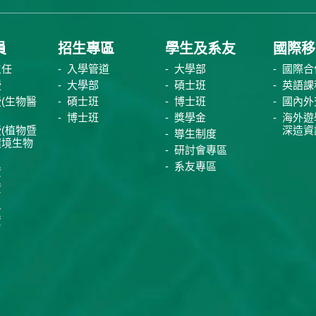
員
招生專區
學生及系友
國際移
主任
入學管道
大學部
國際合
授
大學部
碩士班
英語課
(生物醫
碩士班
博士班
國內外
博士班
獎學金
海外遊
(植物暨
深造資
導生制度
環境生物
研討會專區
系友專區
資
資
員
資