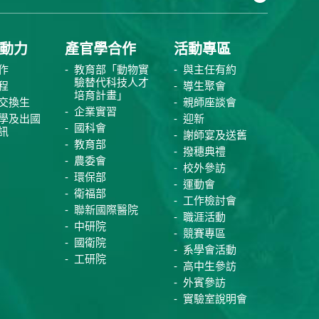
動力
產官學合作
活動專區
作
教育部「動物實
與主任有約
驗替代科技人才
程
導生聚會
培育計畫」
交換生
親師座談會
企業實習
學及出國
迎新
國科會
訊
謝師宴及送舊
教育部
撥穗典禮
農委會
校外參訪
環保部
運動會
衛福部
工作檢討會
聯新國際醫院
職涯活動
中研院
競賽專區
國衛院
系學會活動
工研院
高中生參訪
外賓參訪
實驗室說明會