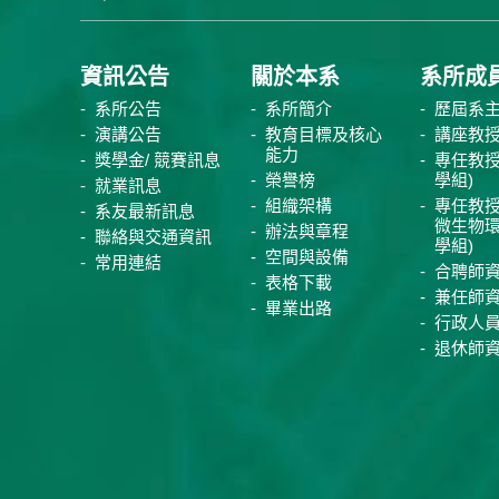
資訊公告
關於本系
系所成
系所公告
系所簡介
歷屆系
演講公告
教育目標及核心
講座教
能力
獎學金/ 競賽訊息
專任教授
榮譽榜
學組)
就業訊息
組織架構
專任教授
系友最新訊息
微生物
辦法與章程
聯絡與交通資訊
學組)
空間與設備
常用連結
合聘師
表格下載
兼任師
畢業出路
行政人
退休師