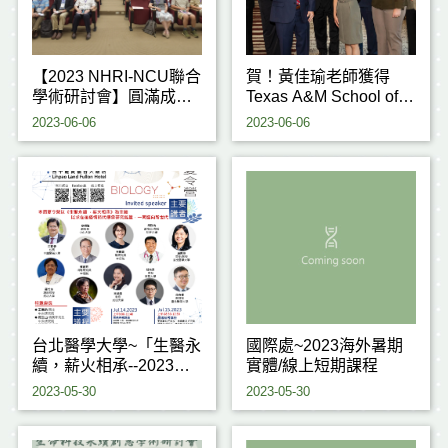
【2023 NHRI-NCU聯合
賀！黃佳瑜老師獲得
學術研討會】圓滿成
Texas A&M School of
功!!!!!
Veterinary Medicine &
2023-06-06
2023-06-06
Biomedical Sciences
2023 Outstanding
Alumni & Rising Star
Awards.
台北醫學大學~「生醫永
國際處~2023海外暑期
續，薪火相承--2023年
實體/線上短期課程
第38屆生物夏令營」
2023-05-30
2023-05-30