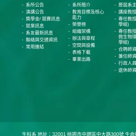
系所公告
系所簡介
歷屆系
演講公告
教育目標及核心
講座教
能力
獎學金/ 競賽訊息
專任教授
榮譽榜
學組)
就業訊息
組織架構
專任教授
系友最新訊息
微生物
辦法與章程
聯絡與交通資訊
學組)
空間與設備
常用連結
合聘師
表格下載
兼任師
畢業出路
行政人
退休師
生科系 地址：32001 桃園市中壢區中大路300號 生命科學系 