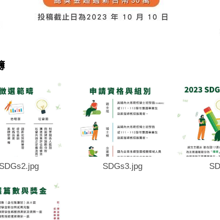
簿
SDGs2.jpg
SDGs3.jpg
SD