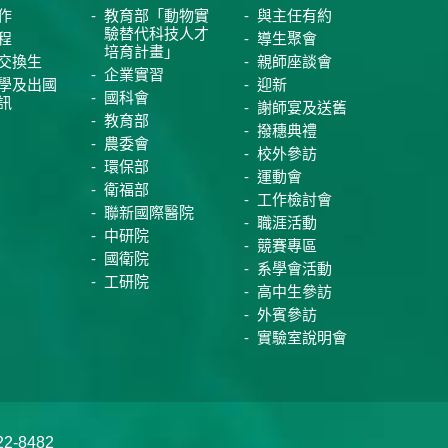
作
教育部「動物實
與主任有約
驗替代科技人才
程
導生聚會
培育計畫」
交換生
親師座談會
企業實習
學及出國
迎新
國科會
訊
謝師宴及送舊
教育部
撥穗典禮
農委會
校外參訪
環保部
運動會
衛福部
工作檢討會
聯新國際醫院
職涯活動
中研院
競賽專區
國衛院
系學會活動
工研院
高中生參訪
外賓參訪
實驗室說明會
-8482