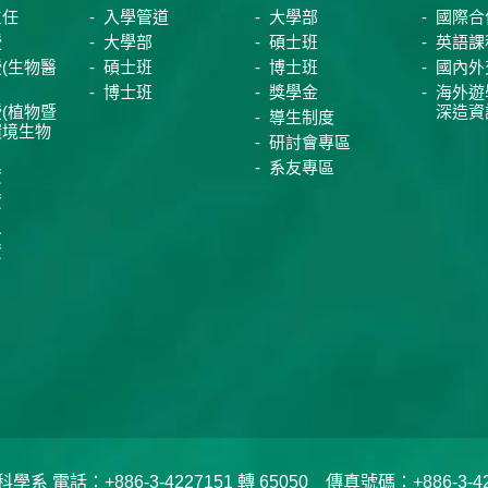
主任
入學管道
大學部
國際合
授
大學部
碩士班
英語課
(生物醫
碩士班
博士班
國內外
博士班
獎學金
海外遊
(植物暨
深造資
導生制度
環境生物
研討會專區
系友專區
資
資
員
資
電話：+886-3-4227151 轉 65050 傳真號碼：+886-3-422