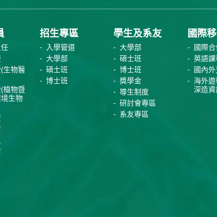
員
招生專區
學生及系友
國際移
主任
入學管道
大學部
國際合
授
大學部
碩士班
英語課
(生物醫
碩士班
博士班
國內外
博士班
獎學金
海外遊
(植物暨
深造資
導生制度
環境生物
研討會專區
系友專區
資
資
員
資