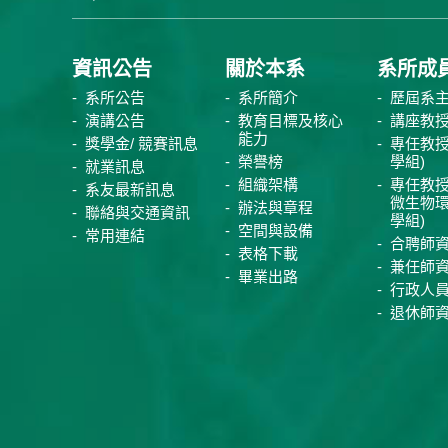
資訊公告
關於本系
系所成
系所公告
系所簡介
歷屆系
演講公告
教育目標及核心
講座教
能力
獎學金/ 競賽訊息
專任教授
榮譽榜
學組)
就業訊息
組織架構
專任教授
系友最新訊息
微生物
辦法與章程
聯絡與交通資訊
學組)
空間與設備
常用連結
合聘師
表格下載
兼任師
畢業出路
行政人
退休師