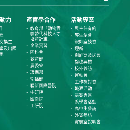
動力
產官學合作
活動專區
作
教育部「動物實
與主任有約
驗替代科技人才
程
導生聚會
培育計畫」
交換生
親師座談會
企業實習
學及出國
迎新
國科會
訊
謝師宴及送舊
教育部
撥穗典禮
農委會
校外參訪
環保部
運動會
衛福部
工作檢討會
聯新國際醫院
職涯活動
中研院
競賽專區
國衛院
系學會活動
工研院
高中生參訪
外賓參訪
實驗室說明會