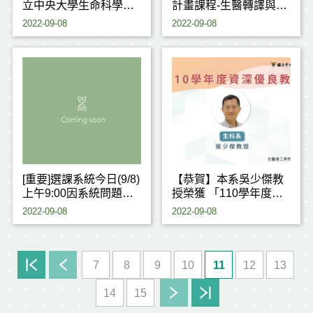
立中央大學生命科學系
計畫課程-生醫轉譯與商
研究所招生說明會
業化
2022-09-08
2022-09-08
[重要]選課系統今日(9/8)
【恭賀】本系吳少傑教
上午9:00因系統問題未
授榮獲 「110學年度資
分發
深優良教師獎」
2022-09-08
2022-09-08
7
8
9
10
11
12
13
14
15