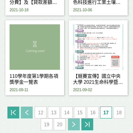
分費】及【貸款差額】
色科技進行工業土壤及
繳費單下載時間公告
地下水高效整治技術
2021-10-18
2021-10-06
110學年度第1學期各項
【競賽宣傳】國立中央
獎學金一覽表
大學 2021生命科學暨醫
療科技研究成果全英語
2021-09-11
2021-09-02
口頭發表競賽 Life
Science and Medical
Technology Research
Achievement English
12
13
14
15
16
17
18
Presentation Contest
19
20