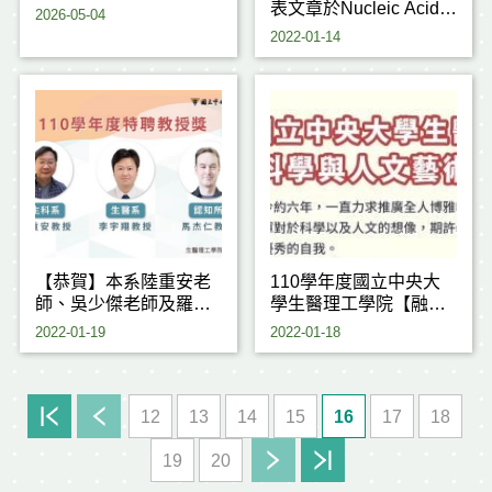
表文章於Nucleic Acids
2026-05-04
Research (IF 16.971)
2022-01-14
【恭賀】本系陸重安老
110學年度國立中央大
師、吳少傑老師及羅月
學生醫理工學院【融合
霞老師獲獎
生醫科學與人文藝術創
2022-01-19
2022-01-18
作競賽】
12
13
14
15
16
17
18
19
20