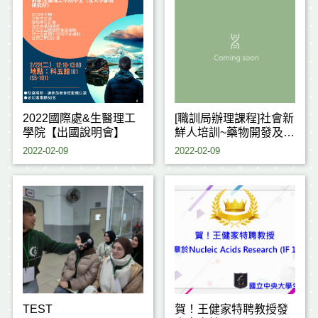
2022國際處&生醫理工
[職訓局辦理課程]社會新
學院【出國說明會】
鮮人培訓~藥物開發及臨
床試驗從業人員培訓班
2022-02-09
2022-02-09
第 01期
TEST
賀！王健家特聘教授發