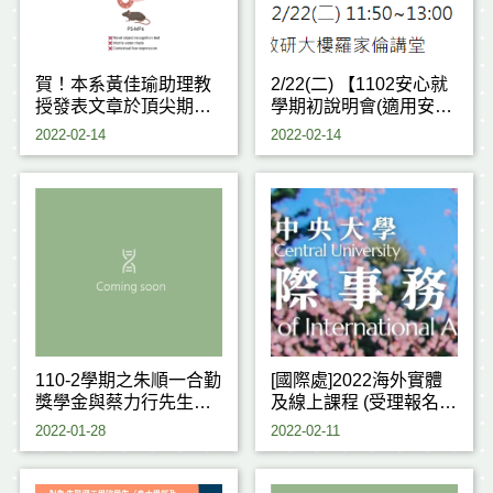
賀！本系黃佳瑜助理教
2/22(二) 【1102安心就
授發表文章於頂尖期刊
學期初說明會(適用安心
「Journal of Hazardous
就學)】
2022-02-14
2022-02-14
Materials」─IF 10.588
110-2學期之朱順一合勤
[國際處]2022海外實體
獎學金與蔡力行先生獎
及線上課程 (受理報名
學金開始受理申請
中)
2022-01-28
2022-02-11