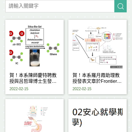
賀！本系陳師慶特聘教
賀！本系羅月霞助理教
授與呂哲瑋博士生發表
授發表文章於Frontiers
文章於頂尖期刊
in Nutrition─IF6.576
2022-02-15
2022-02-15
「Journal of Hazardous
Materials」─IF 10.588