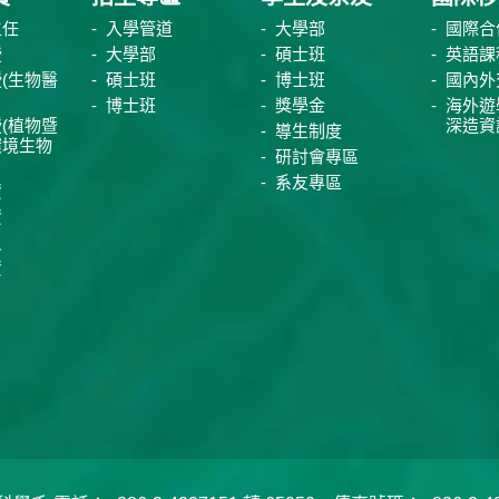
主任
入學管道
大學部
國際合
授
大學部
碩士班
英語課
(生物醫
碩士班
博士班
國內外
博士班
獎學金
海外遊
(植物暨
深造資
導生制度
環境生物
研討會專區
系友專區
資
資
員
資