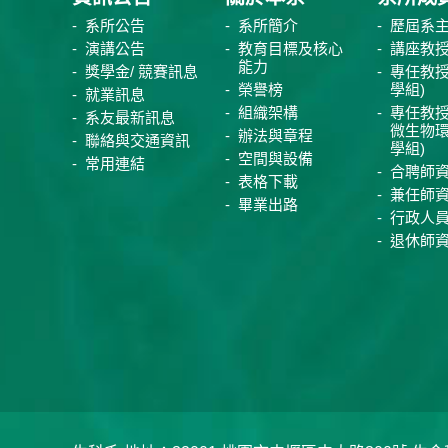
系所公告
系所簡介
歷屆系
演講公告
教育目標及核心
講座教
能力
獎學金/ 競賽訊息
專任教授
榮譽榜
學組)
就業訊息
組織架構
專任教授
系友最新訊息
微生物
辦法與章程
聯絡與交通資訊
學組)
空間與設備
常用連結
合聘師
表格下載
兼任師
畢業出路
行政人
退休師