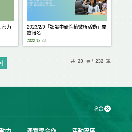
 蔡力
2023/2/9「認識中研院植微所活動」開
放報名
2022-12-28
共
20
頁 /
232
筆
收合
動力
產官學合作
活動專區