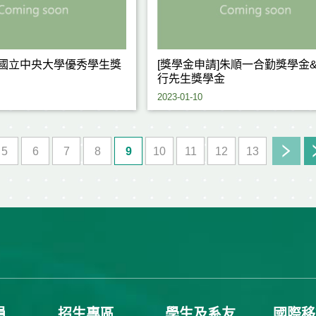
]國立中央大學優秀學生獎
[獎學金申請]朱順一合勤獎學金&
行先生獎學金
2023-01-10
5
6
7
8
9
10
11
12
13
員
招生專區
學生及系友
國際移