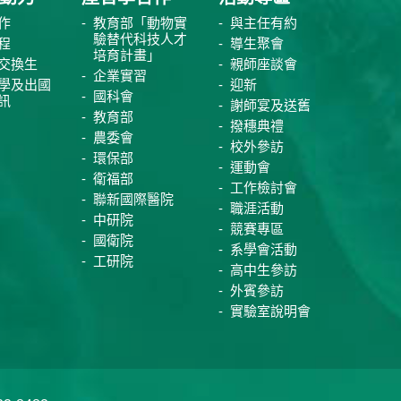
作
教育部「動物實
與主任有約
驗替代科技人才
程
導生聚會
培育計畫」
交換生
親師座談會
企業實習
學及出國
迎新
國科會
訊
謝師宴及送舊
教育部
撥穗典禮
農委會
校外參訪
環保部
運動會
衛福部
工作檢討會
聯新國際醫院
職涯活動
中研院
競賽專區
國衛院
系學會活動
工研院
高中生參訪
外賓參訪
實驗室說明會