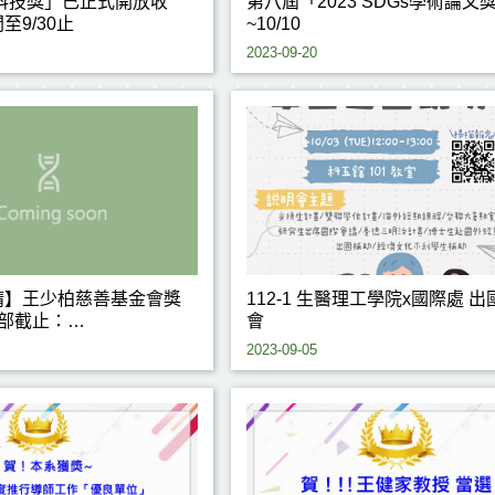
海科技獎」已正式開放收
第八屆「2023 SDGs學術論文
至9/30止
~10/10
2023-09-20
請】王少柏慈善基金會獎
112-1 生醫理工學院x國際處 出國說明
學部截止：
會
12:00前)
2023-09-05