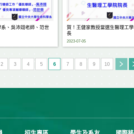
學系、吳沛翊老師、范世
賀！王健家教授當選生醫理工學
長
2023-07-05
2
3
4
5
6
7
8
9
10
員
招生專區
學生及系友
國際移