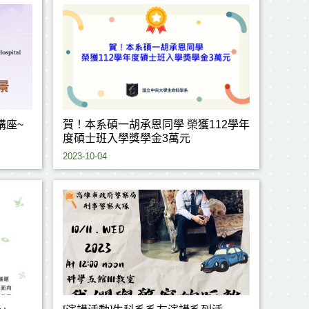
出講座~
賀！本系碩一胡承恩同學 榮獲112學年
度碩士班入學獎學金3萬元
2023-10-04