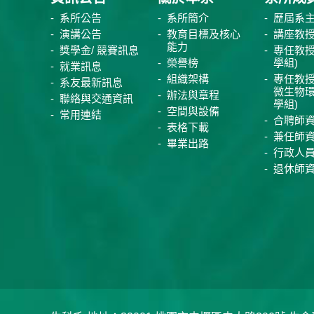
系所公告
系所簡介
歷屆系
演講公告
教育目標及核心
講座教
能力
獎學金/ 競賽訊息
專任教授
榮譽榜
學組)
就業訊息
組織架構
專任教授
系友最新訊息
微生物
辦法與章程
聯絡與交通資訊
學組)
空間與設備
常用連結
合聘師
表格下載
兼任師
畢業出路
行政人
退休師