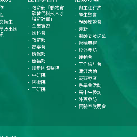
作
教育部「動物實
與主任有約
驗替代科技人才
程
導生聚會
培育計畫」
交換生
親師座談會
企業實習
學及出國
迎新
國科會
訊
謝師宴及送舊
教育部
撥穗典禮
農委會
校外參訪
環保部
運動會
衛福部
工作檢討會
聯新國際醫院
職涯活動
中研院
競賽專區
國衛院
系學會活動
工研院
高中生參訪
外賓參訪
實驗室說明會