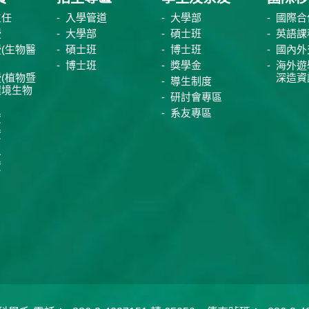
主任
入學管道
大學部
國際合
授
大學部
碩士班
英語課
(生物醫
碩士班
博士班
國內外
博士班
獎學金
海外遊
(植物暨
深造資
導生制度
環境生物
研討會專區
系友專區
資
資
員
資