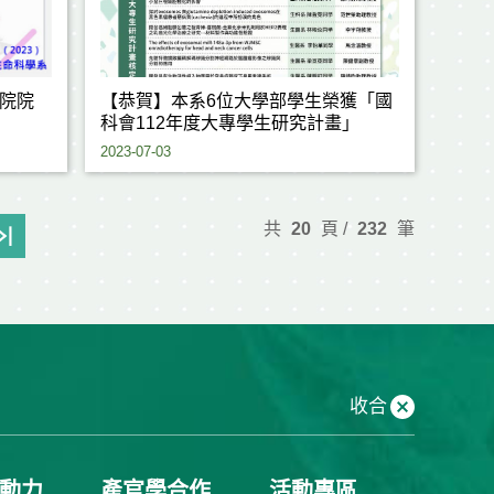
院院
【恭賀】本系6位大學部學生榮獲「國
科會112年度大專學生研究計畫」
2023-07-03
共
20
頁 /
232
筆
收合
動力
產官學合作
活動專區