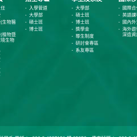
主任
入學管道
大學部
國際合
授
大學部
碩士班
英語課
(生物醫
碩士班
博士班
國內外
博士班
獎學金
海外遊
(植物暨
深造資
導生制度
環境生物
研討會專區
系友專區
資
資
員
資