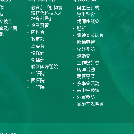
作
教育部「動物實
與主任有約
驗替代科技人才
程
導生聚會
培育計畫」
交換生
親師座談會
企業實習
學及出國
迎新
國科會
訊
謝師宴及送舊
教育部
撥穗典禮
農委會
校外參訪
環保部
運動會
衛福部
工作檢討會
聯新國際醫院
職涯活動
中研院
競賽專區
國衛院
系學會活動
工研院
高中生參訪
外賓參訪
實驗室說明會