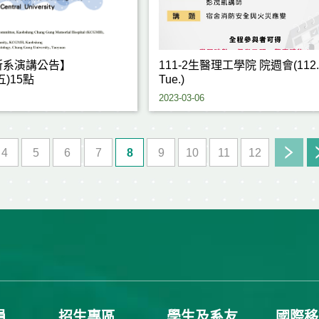
所系演講公告】
111-2生醫理工學院 院週會(112.0
(五)15點
Tue.)
2023-03-06
4
5
6
7
8
9
10
11
12
員
招生專區
學生及系友
國際移