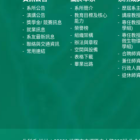
系所公告
系所簡介
歷屆系
演講公告
教育目標及核心
講座教
能力
獎學金/ 競賽訊息
專任教授
榮譽榜
學組)
就業訊息
組織架構
專任教授
系友最新訊息
微生物
辦法與章程
聯絡與交通資訊
學組)
空間與設備
常用連結
合聘師
表格下載
兼任師
畢業出路
行政人
退休師