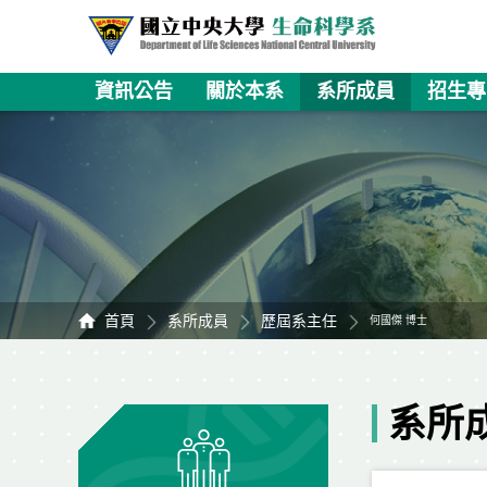
資訊公告
關於本系
系所成員
招生專
首頁
系所成員
歷屆系主任
何國傑 博士
系所