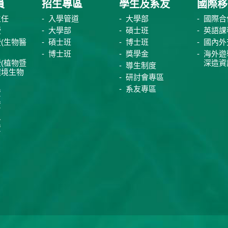
員
招生專區
學生及系友
國際移
主任
入學管道
大學部
國際合
授
大學部
碩士班
英語課
(生物醫
碩士班
博士班
國內外
博士班
獎學金
海外遊
(植物暨
深造資
導生制度
環境生物
研討會專區
系友專區
資
資
員
資