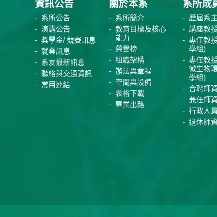
資訊公告
關於本系
系所成
系所公告
系所簡介
歷屆系
演講公告
教育目標及核心
講座教
能力
獎學金/ 競賽訊息
專任教授
榮譽榜
學組)
就業訊息
組織架構
專任教授
系友最新訊息
微生物
辦法與章程
聯絡與交通資訊
學組)
空間與設備
常用連結
合聘師
表格下載
兼任師
畢業出路
行政人
退休師