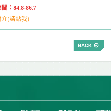
間：84.8-86.7
介(請點我)
BACK