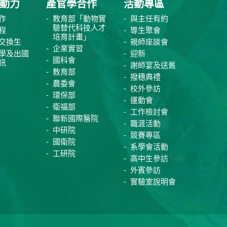
動力
產官學合作
活動專區
作
教育部「動物實
與主任有約
驗替代科技人才
程
導生聚會
培育計畫」
交換生
親師座談會
企業實習
學及出國
迎新
國科會
訊
謝師宴及送舊
教育部
撥穗典禮
農委會
校外參訪
環保部
運動會
衛福部
工作檢討會
聯新國際醫院
職涯活動
中研院
競賽專區
國衛院
系學會活動
工研院
高中生參訪
外賓參訪
實驗室說明會