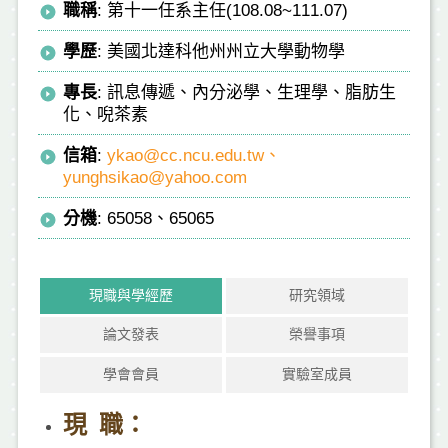
職稱
: 第十一任系主任(108.08~111.07)
學歷
: 美國北達科他州州立大學動物學
專長
: 訊息傳遞、內分泌學、生理學、脂肪生
化、唲茶素
信箱
:
ykao@cc.ncu.edu.tw、
yunghsikao@yahoo.com
分機
: 65058、65065
現職與學經歷
研究領域
論文發表
榮譽事項
學會會員
實驗室成員
現 職：