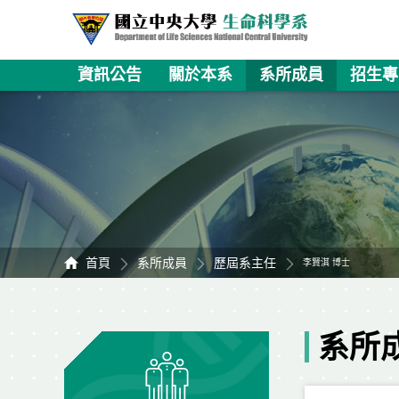
資訊公告
關於本系
系所成員
招生專
首頁
系所成員
歷屆系主任
李賢淇 博士
系所