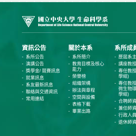
資訊公告
關於本系
系所成
系所公告
系所簡介
歷屆系
演講公告
教育目標及核心
講座教
能力
獎學金/ 競賽訊息
專任教授
榮譽榜
學組)
就業訊息
組織架構
專任教授
系友最新訊息
微生物
辦法與章程
聯絡與交通資訊
學組)
空間與設備
常用連結
合聘師
表格下載
兼任師
畢業出路
行政人
退休師