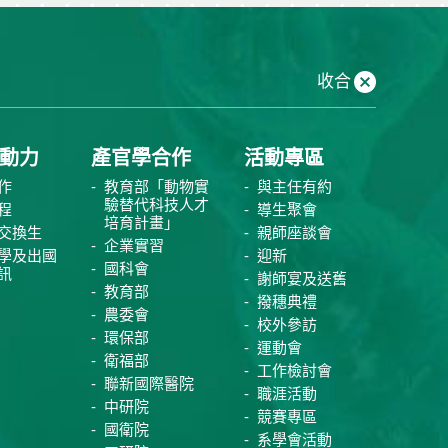
收合
動力
產官學合作
活動專區
作
教育部「動物實
與主任有約
驗替代科技人才
程
導生聚會
培育計畫」
交換生
親師座談會
企業實習
學及出國
迎新
國科會
訊
謝師宴及送舊
教育部
撥穗典禮
農委會
校外參訪
環保部
運動會
衛福部
工作檢討會
聯新國際醫院
職涯活動
中研院
競賽專區
國衛院
系學會活動