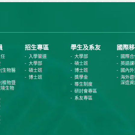
員
招生專區
學生及系友
國際移
主任
入學管道
大學部
國際合
授
大學部
碩士班
英語課
(生物醫
碩士班
博士班
國內外
博士班
獎學金
海外遊
(植物暨
深造資
導生制度
環境生物
研討會專區
系友專區
資
資
員
資