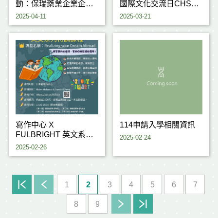
動：保瑞藥業企業企業
國際文化交流日CHST x
講
Fulbright International
2025-04-11
2025-03-21
座-114/4/28(一)14:00~16:00
Cultural Exchange Day
寫作中心 X
114申請入學相關資訊
FULBRIGHT 英文系列
2025-02-24
特訓課程
2025-02-26
1
2
3
4
5
6
7
8
9