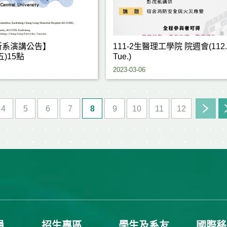
所系演講公告】
111-2生醫理工學院 院週會(112.0
(五)15點
Tue.)
2023-03-06
4
5
6
7
8
9
10
11
12
員
招生專區
學生及系友
國際移