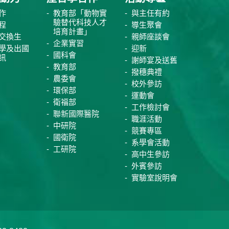
作
教育部「動物實
與主任有約
驗替代科技人才
程
導生聚會
培育計畫」
交換生
親師座談會
企業實習
學及出國
迎新
國科會
訊
謝師宴及送舊
教育部
撥穗典禮
農委會
校外參訪
環保部
運動會
衛福部
工作檢討會
聯新國際醫院
職涯活動
中研院
競賽專區
國衛院
系學會活動
工研院
高中生參訪
外賓參訪
實驗室說明會