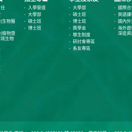
主任
入學管道
大學部
國際合
授
大學部
碩士班
英語課
(生物醫
碩士班
博士班
國內外
博士班
獎學金
海外遊
(植物暨
深造資
導生制度
環境生物
研討會專區
系友專區
資
資
員
資