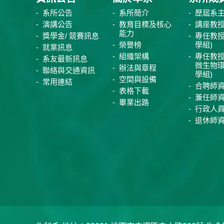
系所公告
系所簡介
歷屆系
演講公告
教育目標及核心
講座教
能力
獎學金/ 競賽訊息
專任教授
榮譽榜
學組)
就業訊息
組織架構
專任教授
系友最新訊息
微生物
辦法與章程
聯絡與交通資訊
學組)
空間與設備
常用連結
合聘師
表格下載
兼任師
畢業出路
行政人
退休師