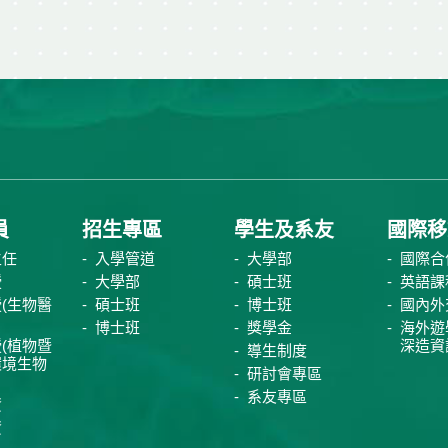
員
招生專區
學生及系友
國際移
主任
入學管道
大學部
國際合
授
大學部
碩士班
英語課
(生物醫
碩士班
博士班
國內外
博士班
獎學金
海外遊
(植物暨
深造資
導生制度
環境生物
研討會專區
系友專區
資
資