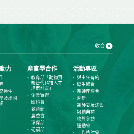
收合
動力
產官學合作
活動專區
作
教育部「動物實
與主任有約
驗替代科技人才
程
導生聚會
培育計畫」
交換生
親師座談會
企業實習
學及出國
迎新
國科會
訊
謝師宴及送舊
教育部
撥穗典禮
農委會
校外參訪
環保部
運動會
衛福部
工作檢討會