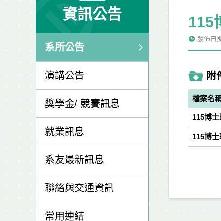
資訊公告
11
發佈日期: 
系所公告
演講公告
附
檔案名
獎學金/ 競賽訊息
115博
就業訊息
115博
系友最新訊息
聯絡與交通資訊
常用連結