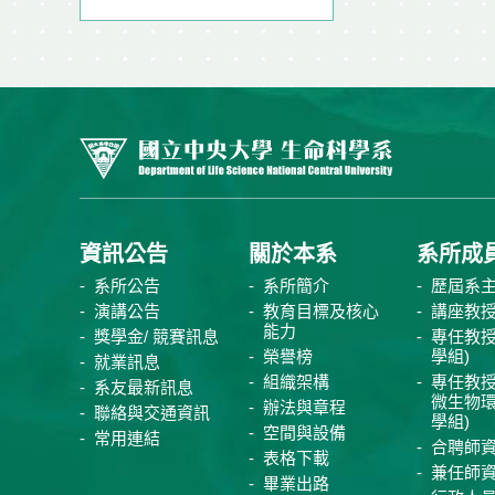
資訊公告
關於本系
系所成
系所公告
系所簡介
歷屆系
演講公告
教育目標及核心
講座教
能力
獎學金/ 競賽訊息
專任教授
榮譽榜
學組)
就業訊息
組織架構
專任教授
系友最新訊息
微生物
辦法與章程
聯絡與交通資訊
學組)
空間與設備
常用連結
合聘師
表格下載
兼任師
畢業出路