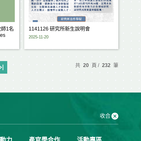
教師1名
1141126 研究所新生說明會
ces
2025-11-20
共
20
頁 /
232
筆
收合
動力
產官學合作
活動專區