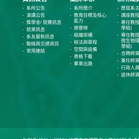
系所公告
系所簡介
歷屆系
演講公告
教育目標及核心
講座教
能力
獎學金/ 競賽訊息
專任教授
榮譽榜
學組)
就業訊息
組織架構
專任教授
系友最新訊息
微生物
辦法與章程
聯絡與交通資訊
學組)
空間與設備
常用連結
合聘師
表格下載
兼任師
畢業出路
行政人
退休師