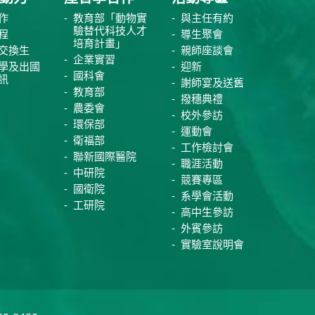
作
教育部「動物實
與主任有約
驗替代科技人才
程
導生聚會
培育計畫」
交換生
親師座談會
企業實習
學及出國
迎新
國科會
訊
謝師宴及送舊
教育部
撥穗典禮
農委會
校外參訪
環保部
運動會
衛福部
工作檢討會
聯新國際醫院
職涯活動
中研院
競賽專區
國衛院
系學會活動
工研院
高中生參訪
外賓參訪
實驗室說明會