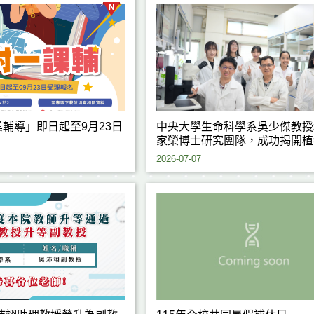
輔導」即日起至9月23日
中央大學生命科學系吳少傑教授
家榮博士研究團隊，成功揭開植
熱反應背後的重要關鍵機制，研
2026-07-07
果刊登於國際期刊《Journal of
Experimental Botany》