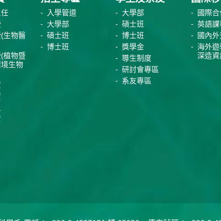
主任
入學管道
大學部
國際合
授
大學部
碩士班
英語課
(生物醫
碩士班
博士班
國內外
博士班
獎學金
海外遊
(植物暨
深造資
導生制度
環境生物
研討會專區
系友專區
資
資
員
資