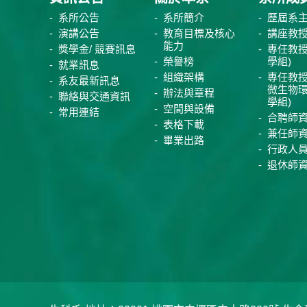
系所公告
系所簡介
歷屆系
演講公告
教育目標及核心
講座教
能力
獎學金/ 競賽訊息
專任教授
榮譽榜
學組)
就業訊息
組織架構
專任教授
系友最新訊息
微生物
辦法與章程
聯絡與交通資訊
學組)
空間與設備
常用連結
合聘師
表格下載
兼任師
畢業出路
行政人
退休師