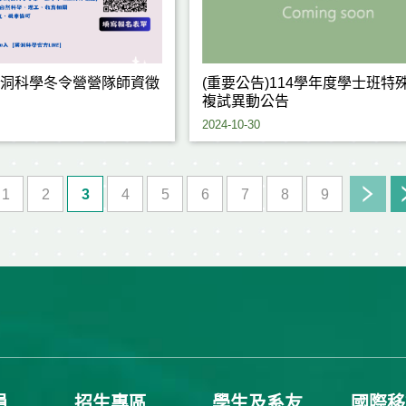
25黑洞科學冬令營營隊師資徵
(重要公告)114學年度學士班特
複試異動公告
2024-10-30
1
2
3
4
5
6
7
8
9
員
招生專區
學生及系友
國際移