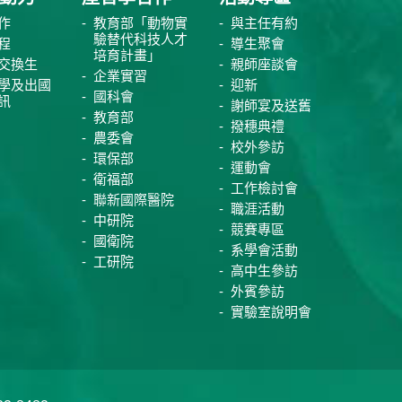
作
教育部「動物實
與主任有約
驗替代科技人才
程
導生聚會
培育計畫」
交換生
親師座談會
企業實習
學及出國
迎新
國科會
訊
謝師宴及送舊
教育部
撥穗典禮
農委會
校外參訪
環保部
運動會
衛福部
工作檢討會
聯新國際醫院
職涯活動
中研院
競賽專區
國衛院
系學會活動
工研院
高中生參訪
外賓參訪
實驗室說明會