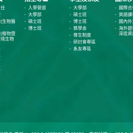
主任
入學管道
大學部
國際合
授
大學部
碩士班
英語課
(生物醫
碩士班
博士班
國內外
博士班
獎學金
海外遊
(植物暨
深造資
導生制度
環境生物
研討會專區
系友專區
資
資
員
資