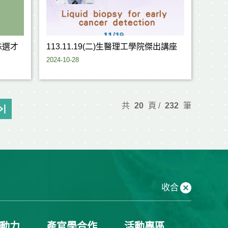
殊選才
113.11.19(二)生醫理工學院傑出講座
2024-10-28
共
20
頁 /
232
筆
收合
動力
產官學合作
活動專區