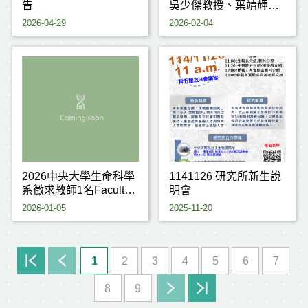
告
吳少傑教授、葉靖輝教
授 榮獲 114學年度研究
2026-04-29
2026-02-04
傑出獎
2026中央大學生命科學
1141126 研究所新生說
系徵求教師1名Faculty
明會
positions for Life
2026-01-05
2025-11-20
Sciences
1
2
3
4
5
6
7
8
9