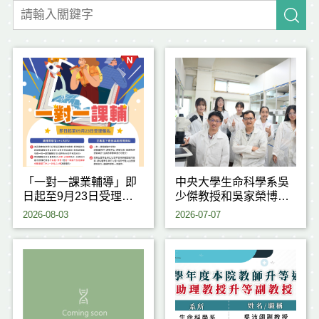
「一對一課業輔導」即
中央大學生命科學系吳
日起至9月23日受理申
少傑教授和吳家榮博士
請
研究團隊，成功揭開植
2026-08-03
2026-07-07
物耐熱反應背後的重要
關鍵機制，研究成果刊
登於國際期刊《Journal
of Experimental
Botany》