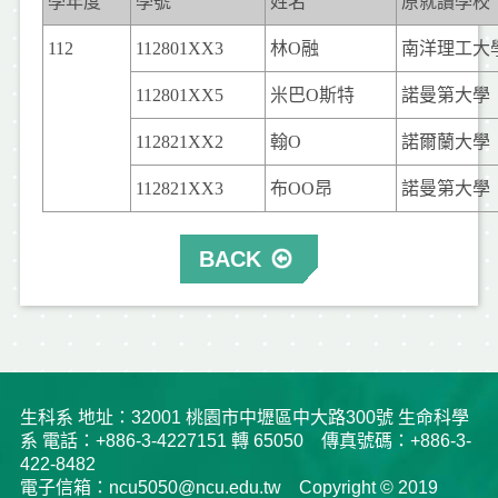
學年度
學號
姓名
原就讀
學校
112
112801XX3
林
O
融
南洋理工大
112801XX5
米巴
O
斯特
諾曼第大學
112821XX2
翰
O
諾爾蘭大學
112821XX3
布
O
O
昂
諾曼第大學
BACK
生科系 地址：32001 桃園市中壢區中大路300號 生命科學
系 電話：+886-3-4227151 轉 65050 傳真號碼：+886-3-
422-8482
電子信箱：ncu5050@ncu.edu.tw Copyright © 2019