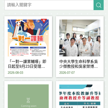
「一對一課業輔導」即
中央大學生命科學系吳
日起至9月23日受理申
少傑教授和吳家榮博士
請
研究團隊，成功揭開植
2026-08-03
2026-07-07
物耐熱反應背後的重要
關鍵機制，研究成果刊
登於國際期刊《Journal
of Experimental
Botany》