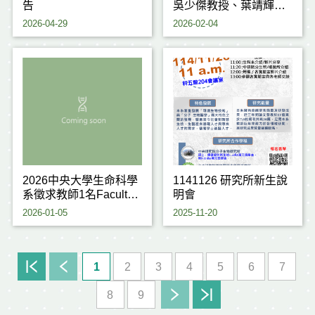
告
吳少傑教授、葉靖輝教
授 榮獲 114學年度研究
2026-04-29
2026-02-04
傑出獎
2026中央大學生命科學
1141126 研究所新生說
系徵求教師1名Faculty
明會
positions for Life
2026-01-05
2025-11-20
Sciences
1
2
3
4
5
6
7
8
9