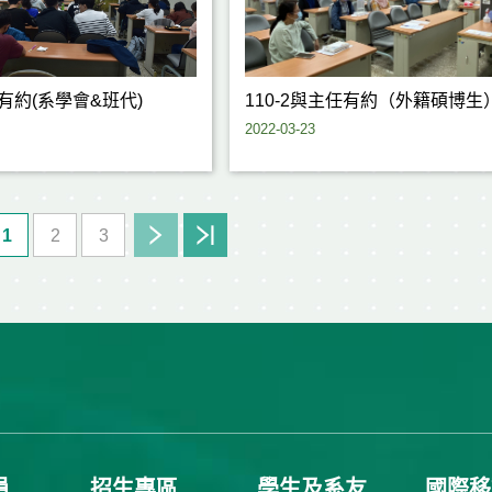
任有約(系學會&班代)
110-2與主任有約（外籍碩博生
2022-03-23
1
2
3
員
招生專區
學生及系友
國際移