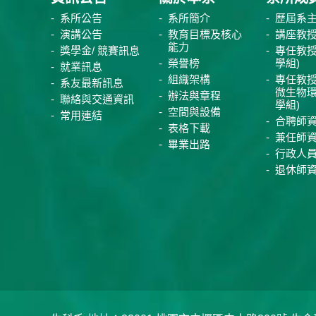
系所公告
系所簡介
歷屆系
演講公告
教育目標及核心
講座教
能力
獎學金/ 競賽訊息
專任教授
榮譽榜
學組)
就業訊息
組織架構
專任教授
系友最新訊息
微生物
辦法與章程
聯絡與交通資訊
學組)
空間與設備
常用連結
合聘師
表格下載
兼任師
畢業出路
行政人
退休師