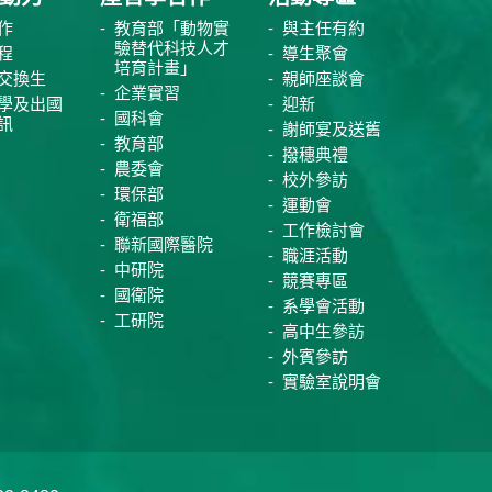
作
教育部「動物實
與主任有約
驗替代科技人才
程
導生聚會
培育計畫」
交換生
親師座談會
企業實習
學及出國
迎新
國科會
訊
謝師宴及送舊
教育部
撥穗典禮
農委會
校外參訪
環保部
運動會
衛福部
工作檢討會
聯新國際醫院
職涯活動
中研院
競賽專區
國衛院
系學會活動
工研院
高中生參訪
外賓參訪
實驗室說明會