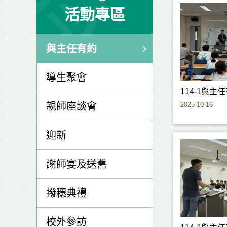
活動專區
與主任有約
導生聚會
114-1與主
2025-10-16
親師座談會
迎新
謝師宴及送舊
撥穗典禮
校外參訪