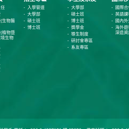
主任
入學管道
大學部
國際合
授
大學部
碩士班
英語課
(生物醫
碩士班
博士班
國內外
博士班
獎學金
海外遊
(植物暨
深造資
導生制度
環境生物
研討會專區
系友專區
資
資
員
資