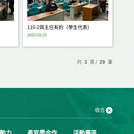
）
110-2與主任有約（學生代表）
2022-03-23
共
3
頁 /
29
筆
收合
動力
產官學合作
活動專區