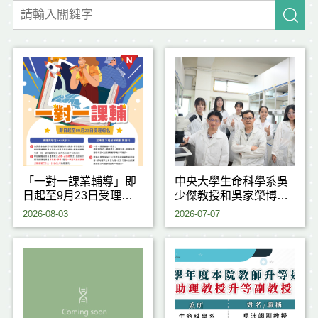
「一對一課業輔導」即
中央大學生命科學系吳
日起至9月23日受理申
少傑教授和吳家榮博士
請
研究團隊，成功揭開植
2026-08-03
2026-07-07
物耐熱反應背後的重要
關鍵機制，研究成果刊
登於國際期刊《Journal
of Experimental
Botany》