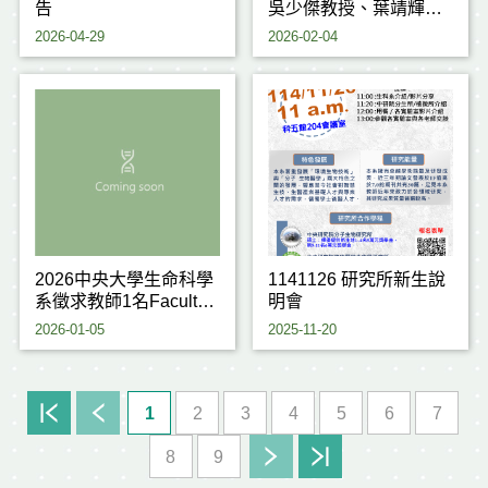
告
吳少傑教授、葉靖輝教
授 榮獲 114學年度研究
2026-04-29
2026-02-04
傑出獎
2026中央大學生命科學
1141126 研究所新生說
系徵求教師1名Faculty
明會
positions for Life
2026-01-05
2025-11-20
Sciences
1
2
3
4
5
6
7
8
9