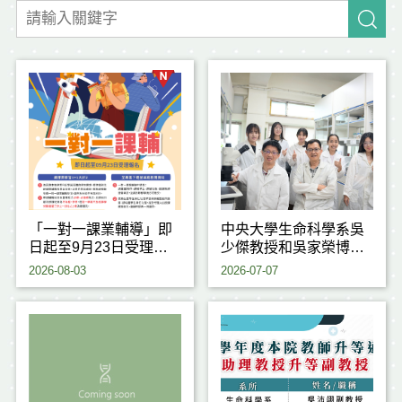
「一對一課業輔導」即
中央大學生命科學系吳
日起至9月23日受理申
少傑教授和吳家榮博士
請
研究團隊，成功揭開植
2026-08-03
2026-07-07
物耐熱反應背後的重要
關鍵機制，研究成果刊
登於國際期刊《Journal
of Experimental
Botany》