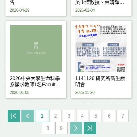
告
吳少傑教授、葉靖輝教
授 榮獲 114學年度研究
2026-04-29
2026-02-04
傑出獎
2026中央大學生命科學
1141126 研究所新生說
系徵求教師1名Faculty
明會
positions for Life
2026-01-05
2025-11-20
Sciences
1
2
3
4
5
6
7
8
9