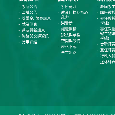
系所公告
系所簡介
歷屆系
演講公告
教育目標及核心
講座教
能力
獎學金/ 競賽訊息
專任教授
榮譽榜
學組)
就業訊息
組織架構
專任教授
系友最新訊息
微生物
辦法與章程
聯絡與交通資訊
學組)
空間與設備
常用連結
合聘師
表格下載
兼任師
畢業出路
行政人
退休師