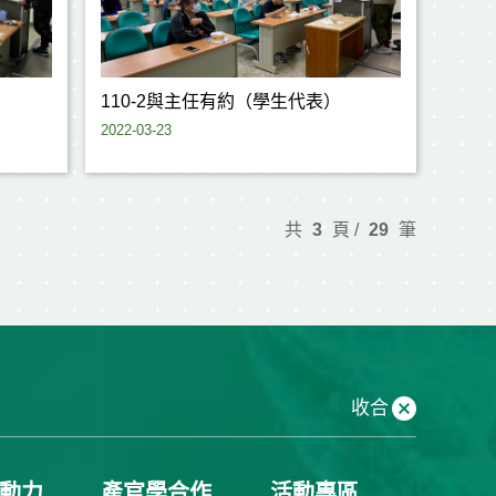
）
110-2與主任有約（學生代表）
2022-03-23
共
3
頁 /
29
筆
收合
動力
產官學合作
活動專區