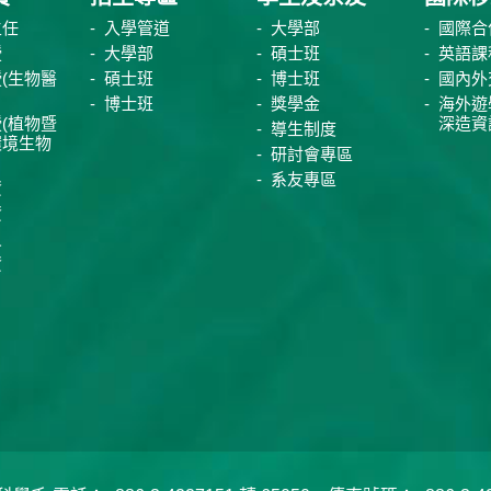
主任
入學管道
大學部
國際合
授
大學部
碩士班
英語課
(生物醫
碩士班
博士班
國內外
博士班
獎學金
海外遊
(植物暨
深造資
導生制度
環境生物
研討會專區
系友專區
資
資
員
資