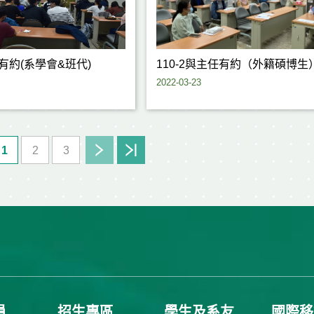
任有約(系學會&班代)
110-2與主任有約（外籍碩博生
2022-03-23
1
2
3
員
招生專區
學生及系友
國際移