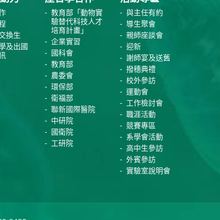
作
教育部「動物實
與主任有約
驗替代科技人才
程
導生聚會
培育計畫」
交換生
親師座談會
企業實習
學及出國
迎新
國科會
訊
謝師宴及送舊
教育部
撥穗典禮
農委會
校外參訪
環保部
運動會
衛福部
工作檢討會
聯新國際醫院
職涯活動
中研院
競賽專區
國衛院
系學會活動
工研院
高中生參訪
外賓參訪
實驗室說明會