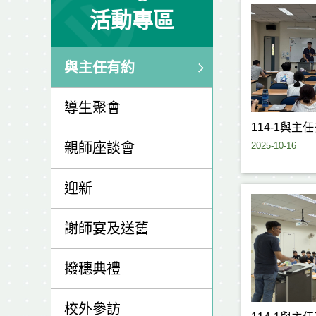
活動專區
與主任有約
導生聚會
114-1與主
2025-10-16
親師座談會
迎新
謝師宴及送舊
撥穗典禮
校外參訪