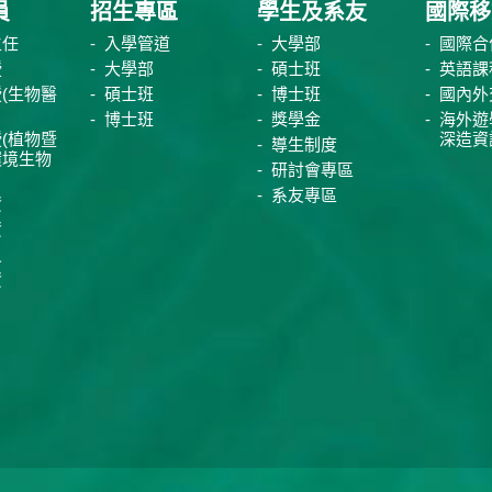
員
招生專區
學生及系友
國際移
主任
入學管道
大學部
國際合
授
大學部
碩士班
英語課
(生物醫
碩士班
博士班
國內外
博士班
獎學金
海外遊
(植物暨
深造資
導生制度
環境生物
研討會專區
系友專區
資
資
員
資