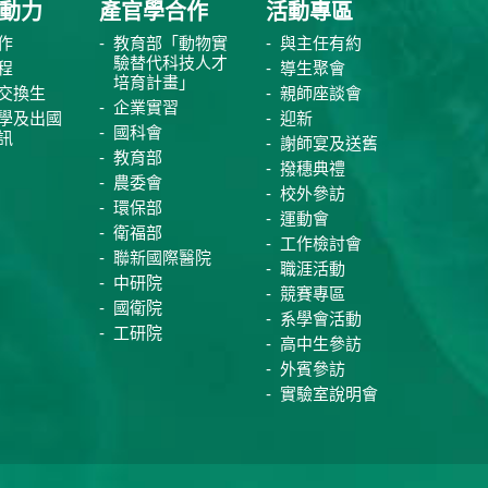
動力
產官學合作
活動專區
作
教育部「動物實
與主任有約
驗替代科技人才
程
導生聚會
培育計畫」
交換生
親師座談會
企業實習
學及出國
迎新
國科會
訊
謝師宴及送舊
教育部
撥穗典禮
農委會
校外參訪
環保部
運動會
衛福部
工作檢討會
聯新國際醫院
職涯活動
中研院
競賽專區
國衛院
系學會活動
工研院
高中生參訪
外賓參訪
實驗室說明會