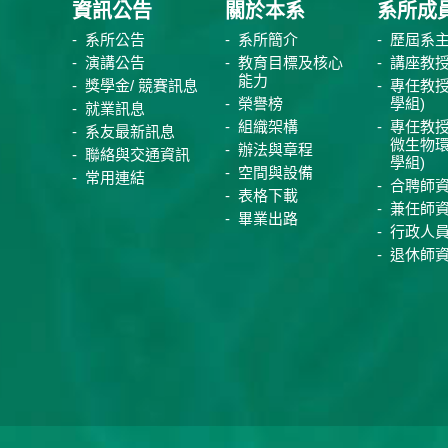
資訊公告
關於本系
系所成
系所公告
系所簡介
歷屆系
演講公告
教育目標及核心
講座教
能力
獎學金/ 競賽訊息
專任教授
榮譽榜
學組)
就業訊息
組織架構
專任教授
系友最新訊息
微生物
辦法與章程
聯絡與交通資訊
學組)
空間與設備
常用連結
合聘師
表格下載
兼任師
畢業出路
行政人
退休師