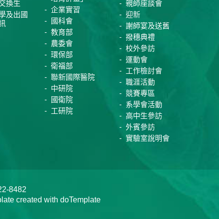
交換生
親師座談會
企業實習
學及出國
迎新
國科會
訊
謝師宴及送舊
教育部
撥穗典禮
農委會
校外參訪
環保部
運動會
衛福部
工作檢討會
聯新國際醫院
職涯活動
中研院
競賽專區
國衛院
系學會活動
工研院
高中生參訪
外賓參訪
實驗室說明會
-8482
te created with doTemplate