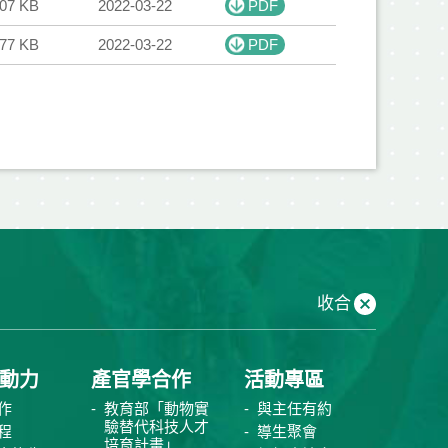
.07 KB
2022-03-22
PDF
.77 KB
2022-03-22
PDF
收合
動力
產官學合作
活動專區
作
教育部「動物實
與主任有約
驗替代科技人才
程
導生聚會
培育計畫」