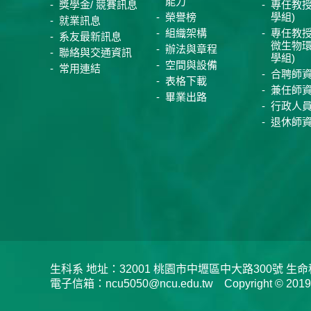
能力
獎學金/ 競賽訊息
專任教授
榮譽榜
學組)
就業訊息
組織架構
專任教授
系友最新訊息
微生物
辦法與章程
聯絡與交通資訊
學組)
空間與設備
常用連結
合聘師
表格下載
兼任師
畢業出路
行政人
退休師
生科系 地址：32001 桃園市中壢區中大路300號 生命科學系 
電子信箱：ncu5050@ncu.edu.tw Copyright © 2019 Depar