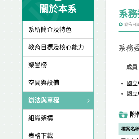
關於本系
系務
發佈日期: 
系所簡介及特色
教育目標及核心能力
系務
榮譽榜
成員
空間與設備
國立
國立
辦法與章程
附
組織架構
檔案名
表格下載