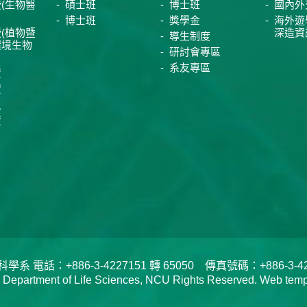
(生物醫
碩士班
博士班
國內外
博士班
獎學金
海外遊
(植物暨
深造資
導生制度
環境生物
研討會專區
系友專區
資
資
員
資
電話：+886-3-4227151 轉 65050 傳真號碼：+886-3-422
tment of Life Sciences, NCU Rights Reserved. Web templa