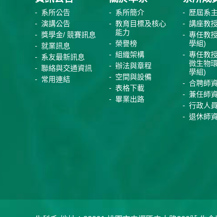
系所公告
系所簡介
歷屆系
演講公告
教育目標及核心
講座教
能力
獎學金/ 競賽訊息
專任教授
榮譽榜
學組)
就業訊息
組織架構
專任教授
系友最新訊息
微生物
辦法與章程
聯絡與交通資訊
學組)
空間與設備
常用連結
合聘師
表格下載
兼任師
畢業出路
行政人
退休師