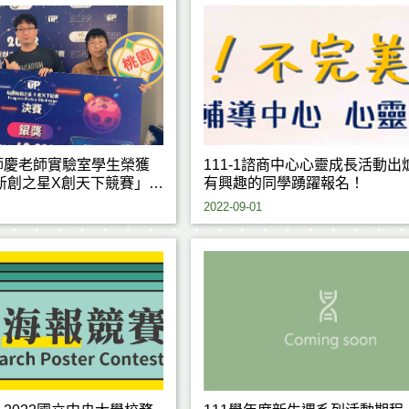
師慶老師實驗室學生榮獲
111-1諮商中心心靈成長活動出
園新創之星X創天下競賽」
有興趣的同學踴躍報名！
銀獎
2022-09-01