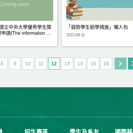
期之國立中央大學優秀學生獎
「弱勢學生助學措施」懶人包
The information on
2022-08-11
hip for Excellent Students
emester)
8
9
10
11
12
13
14
15
16
員
招生專區
學生及系友
國際移