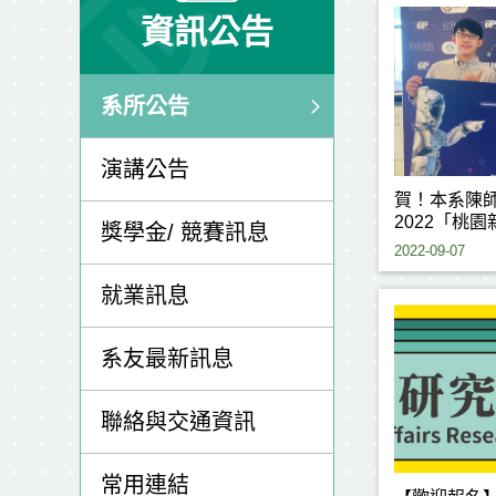
資訊公告
系所公告
演講公告
賀！本系陳
2022「桃
獎學金/ 競賽訊息
新創企業組 
2022-09-07
就業訊息
系友最新訊息
聯絡與交通資訊
常用連結