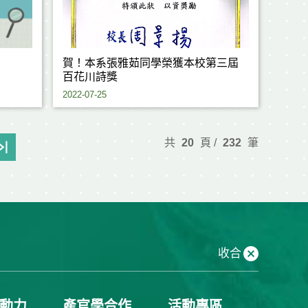
賀！本系張雅茹同學榮獲本校第三屆
百花川詩獎
2022-07-25
共
20
頁 /
232
筆
收合
動力
產官學合作
活動專區