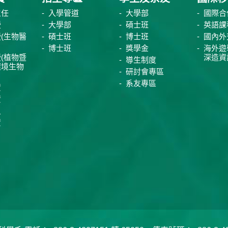
主任
入學管道
大學部
國際合
授
大學部
碩士班
英語課
(生物醫
碩士班
博士班
國內外
博士班
獎學金
海外遊
(植物暨
深造資
導生制度
環境生物
研討會專區
系友專區
資
資
員
資