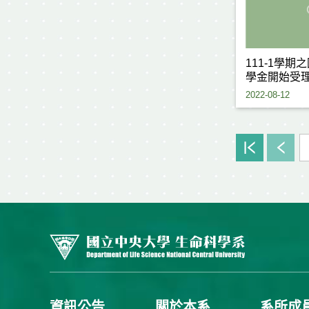
111-1學
學金開始受理申請(
the Scholars
2022-08-12
of the new s
資訊公告
關於本系
系所成