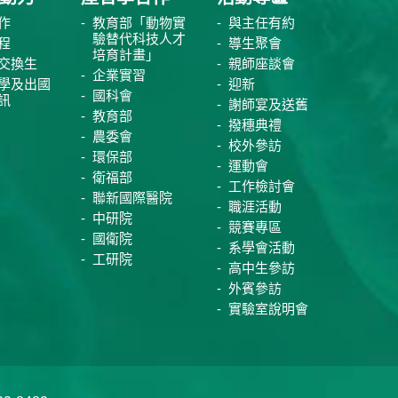
作
教育部「動物實
與主任有約
驗替代科技人才
程
導生聚會
培育計畫」
交換生
親師座談會
企業實習
學及出國
迎新
國科會
訊
謝師宴及送舊
教育部
撥穗典禮
農委會
校外參訪
環保部
運動會
衛福部
工作檢討會
聯新國際醫院
職涯活動
中研院
競賽專區
國衛院
系學會活動
工研院
高中生參訪
外賓參訪
實驗室說明會